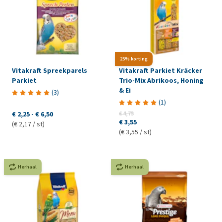
25% korting
Vitakraft Spreekparels
Vitakraft Parkiet Kräcker
Parkiet
Trio-Mix Abrikoos, Honing
& Ei
(
3
)
(
1
)
€ 2,25
-
€ 6,50
€ 4,75
€ 3,55
(€ 2,17 / st)
(€ 3,55 / st)
Herhaal
Herhaal