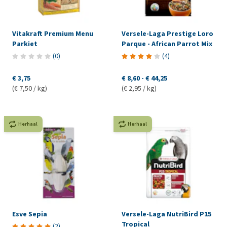
Vitakraft Premium Menu
Versele-Laga Prestige Loro
Parkiet
Parque - African Parrot Mix
(
0
)
(
4
)
€ 3,75
€ 8,60
-
€ 44,25
(€ 7,50 / kg)
(€ 2,95 / kg)
Herhaal
Herhaal
Esve Sepia
Versele-Laga NutriBird P15
Tropical
(
2
)