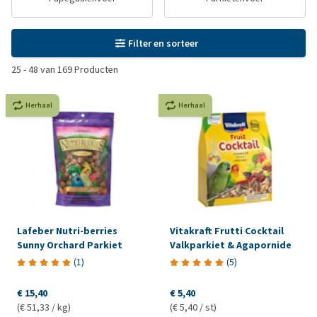
Filter en sorteer
25
-
48
van
169
Producten
Herhaal
Herhaal
Lafeber Nutri-berries
Vitakraft Frutti Cocktail
Sunny Orchard Parkiet
Valkparkiet & Agapornide
(
1
)
(
5
)
€ 15,40
€ 5,40
(€ 51,33 / kg)
(€ 5,40 / st)