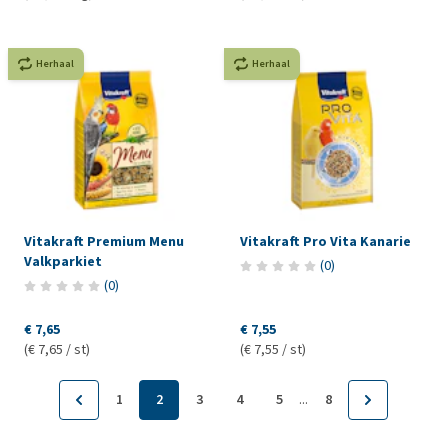
Herhaal
Herhaal
Vitakraft Premium Menu
Vitakraft Pro Vita Kanarie
Valkparkiet
(
0
)
(
0
)
€ 7,65
€ 7,55
(€ 7,65 / st)
(€ 7,55 / st)
...
1
2
3
4
5
8