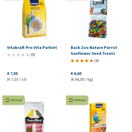
Vitakraft Pro Vita Parkiet
Back Zoo Nature Parrot
Sunflower Seed Treats
(
0
)
(
4
)
€ 7,55
€ 6,60
(€ 7,55 / st)
(€ 66,00 / kg)
Herhaal
Herhaal