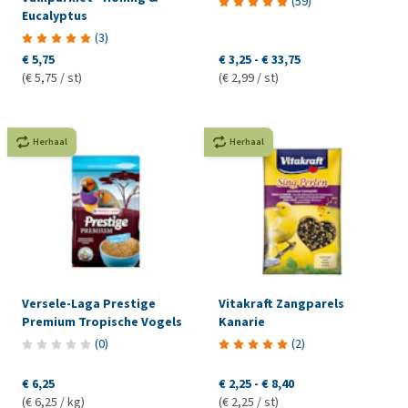
(
59
)
Eucalyptus
(
3
)
€ 5,75
€ 3,25
-
€ 33,75
(€ 5,75 / st)
(€ 2,99 / st)
Herhaal
Herhaal
Versele-Laga Prestige
Vitakraft Zangparels
Premium Tropische Vogels
Kanarie
(
0
)
(
2
)
€ 6,25
€ 2,25
-
€ 8,40
(€ 6,25 / kg)
(€ 2,25 / st)