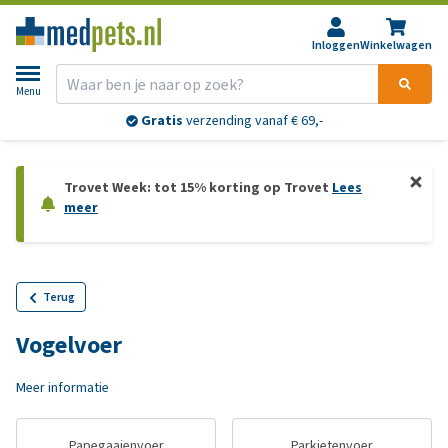
Inloggen
Winkelwagen
Menu
Gratis
verzending vanaf € 69,-
Trovet Week: tot 15% korting op Trovet
Lees
meer
Terug
Vogelvoer
Meer informatie
Papegaaienvoer
Parkietenvoer