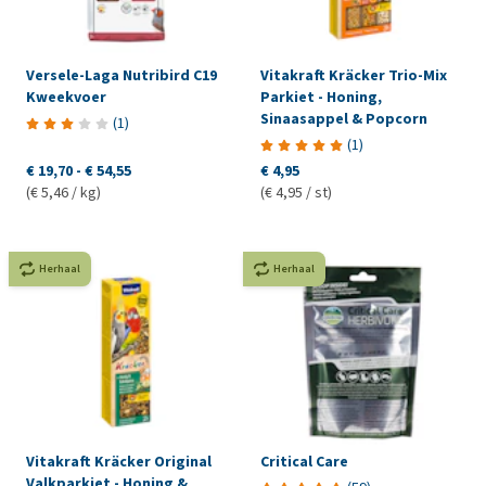
Versele-Laga Nutribird C19
Vitakraft Kräcker Trio-Mix
Kweekvoer
Parkiet - Honing,
Sinaasappel & Popcorn
(
1
)
(
1
)
€ 19,70
-
€ 54,55
€ 4,95
(€ 5,46 / kg)
(€ 4,95 / st)
Herhaal
Herhaal
Vitakraft Kräcker Original
Critical Care
Valkparkiet - Honing &