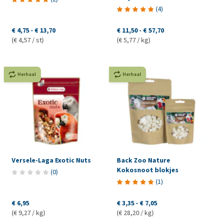
(
4
)
€ 4,75
-
€ 13,70
€ 11,50
-
€ 57,70
(€ 4,57 / st)
(€ 5,77 / kg)
Herhaal
Herhaal
Versele-Laga Exotic Nuts
Back Zoo Nature
Kokosnoot blokjes
(
0
)
(
1
)
€ 6,95
€ 3,35
-
€ 7,05
(€ 9,27 / kg)
(€ 28,20 / kg)