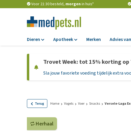
Voor 21:30 besteld,
morgen
in huis*
Dieren
Apotheek
Merken
Advies van
Voer
Apotheek
Trovet Week: tot 15% korting op
Hondenbrokken
Vlooien en teken
Sla jouw favoriete voeding tijdelijk extra voo
Natvoer
Ontworming
Dieetvoer
Medicijnen en
supplementen
Standaardvoer
Probiotica en we
Graanvrij honden
Terug
Home
Vogels
Voer
Snacks
Versele-Laga Ex
Vitamines en min
Puppyvoer en sna
Medische benodi
Herhaal
Glutenvrij honden