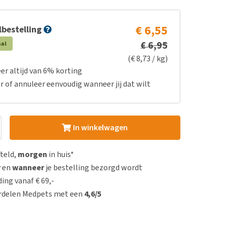
€ 6,55
bestelling
€ 6,95
aal
(€ 8,73 / kg)
er altijd van 6% korting
r of annuleer eenvoudig wanneer jij dat wilt
In winkelwagen
steld,
morgen
in huis*
r
en
wanneer
je bestelling bezorgd wordt
ing vanaf € 69,-
rdelen Medpets met een
4,6/5