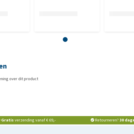
gen
ning over dit product
Gratis
verzending vanaf € 69,-
Retourneren?
30 dag