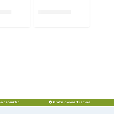
en
bedenktijd
Gratis
dierenarts advies