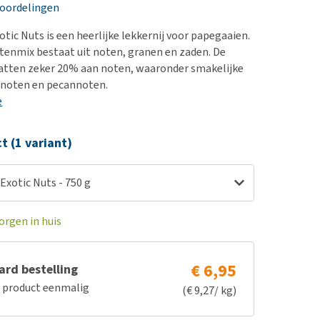
erproblemen
nd te zwaar wordt?
eoordelingen
derdom en dementie
lp! Mijn hond plast in
tic Nuts is een heerlijke lekkernij voor papegaaien.
is. Wat nu?
ergewicht en conditie
tenmix bestaat uit noten, granen en zaden. De
kijk alles
vatten zeker 20% aan noten, waaronder smakelijke
ieren, pezen en botten
noten en pecannoten.
uchtbaarheid
e
kijk alles
ct (1 variant)
Exotic Nuts - 750 g
orgen in huis
€ 6,95
rd bestelling
e product eenmalig
(€ 9,27/ kg)