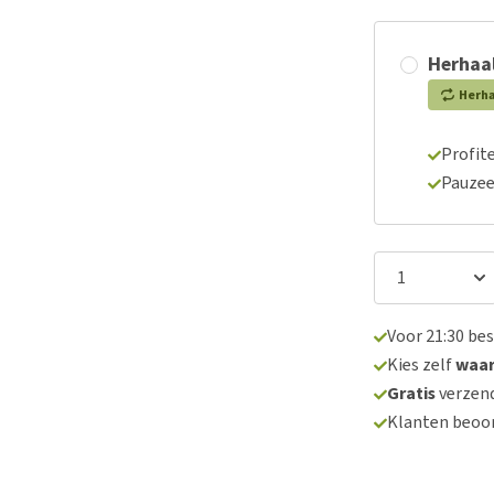
Herhaal
Herh
Profite
Pauzee
Voor 21:30 be
Kies zelf
waa
Gratis
verzend
Klanten beoo