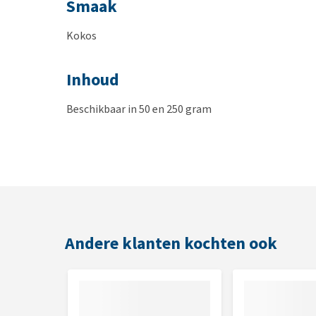
Smaak
Kokos
Inhoud
Beschikbaar in 50 en 250 gram
Samenstelling
Kokosnoot 37%, tarwezetmeel, glucose-fructosestro
Analytische bestanddelen
Andere klanten kochten ook
Ruw eiwit: 3,3%; Ruw vet: 19,4%; Ruwe celstof: 6,7%