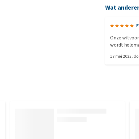
Wat andere
F
Onze witvoor
wordt helema
krijgt.
17 mei 2023
, d