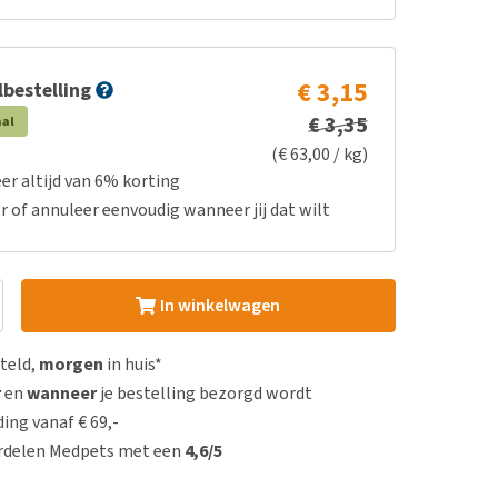
€ 3,15
bestelling
€ 3,35
aal
(€ 63,00 / kg)
er altijd van 6% korting
r of annuleer eenvoudig wanneer jij dat wilt
In winkelwagen
steld,
morgen
in huis*
r
en
wanneer
je bestelling bezorgd wordt
ing vanaf € 69,-
rdelen Medpets met een
4,6/5