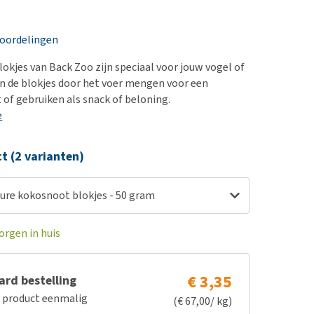
erproblemen
nd te zwaar wordt?
derdom en dementie
lp! Mijn hond plast in
eoordelingen
is. Wat nu?
ergewicht en conditie
kijk alles
okjes van Back Zoo zijn speciaal voor jouw vogel of
ieren, pezen en botten
an de blokjes door het voer mengen voor een
uchtbaarheid
 of gebruiken als snack of beloning.
e
kijk alles
ct (2 varianten)
ure kokosnoot blokjes - 50 gram
orgen in huis
€ 3,35
rd bestelling
e product eenmalig
(€ 67,00/ kg)