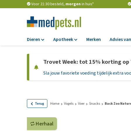
Voor 21:30 besteld,
morgen
in huis*
Dieren
Apotheek
Merken
Advies van
Voer
Apotheek
Trovet Week: tot 15% korting op
Hondenbrokken
Vlooien en teken
Sla jouw favoriete voeding tijdelijk extra voo
Natvoer
Ontworming
Dieetvoer
Medicijnen en
supplementen
Standaardvoer
Probiotica en we
Graanvrij honden
Terug
Home
Vogels
Voer
Snacks
Back Zoo Natur
Vitamines en min
Puppyvoer en sna
Medische benodi
Herhaal
Glutenvrij honden