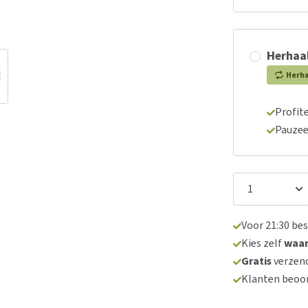
Herhaal
Herh
Profite
Pauzee
Voor 21:30 be
Kies zelf
waa
Gratis
verzend
Klanten beoo