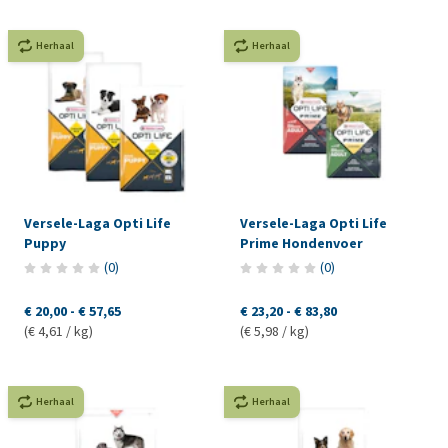
Herhaal
Herhaal
Versele-Laga Opti Life
Versele-Laga Opti Life
Puppy
Prime Hondenvoer
(
0
)
(
0
)
€ 20,00
-
€ 57,65
€ 23,20
-
€ 83,80
(€ 4,61 / kg)
(€ 5,98 / kg)
Herhaal
Herhaal