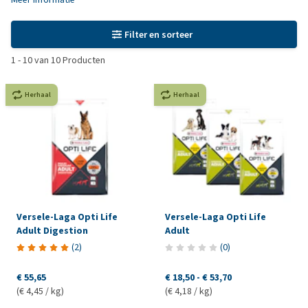
Filter en sorteer
1
-
10
van
10
Producten
Herhaal
Herhaal
Versele-Laga Opti Life
Versele-Laga Opti Life
Adult Digestion
Adult
(
2
)
(
0
)
€ 55,65
€ 18,50
-
€ 53,70
(€ 4,45 / kg)
(€ 4,18 / kg)