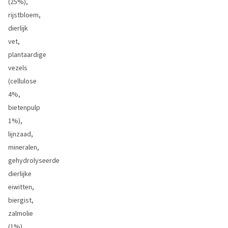
(25%),
rijstbloem,
dierlijk
vet,
plantaardige
vezels
(cellulose
4%,
bietenpulp
1%),
lijnzaad,
mineralen,
gehydrolyseerde
dierlijke
eiwitten,
biergist,
zalmolie
(1%),