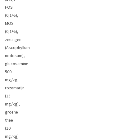
FOS
(0,1%),
MOS
(0,1%),
zeealgen
(Ascophyllum
nodosum),
glucosamine
500
mg/kg,
rozemarijn
(15
mg/kg),
groene
thee
(10
mg/kg).