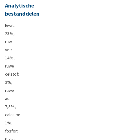
Analytische
bestanddelen
Eiwit:
23%,
ruw
vet:
14%,
ruwe
celstof:
3%,
ruwe
as:
7,5%,
calcium:
1%,
fosfor:
0,7%,