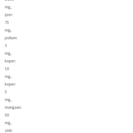
mg,
ijzer:
75
mg,
jodium:
3
mg,
koper:
10
mg,
koper:
5
mg,
mangaan:
50
mg,
zink: