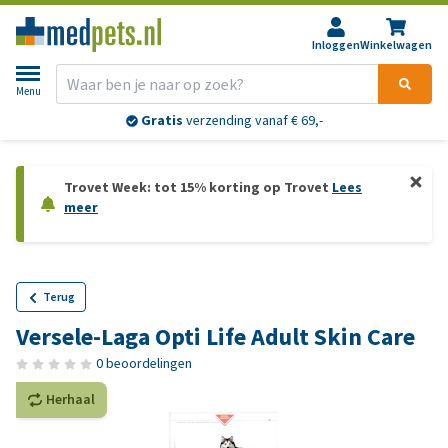
Inloggen
Winkelwagen
Menu
Gratis
verzending vanaf € 69,-
Trovet Week: tot 15% korting op Trovet
Lees
meer
Terug
Versele-Laga Opti Life Adult Skin Care
0 beoordelingen
Herhaal