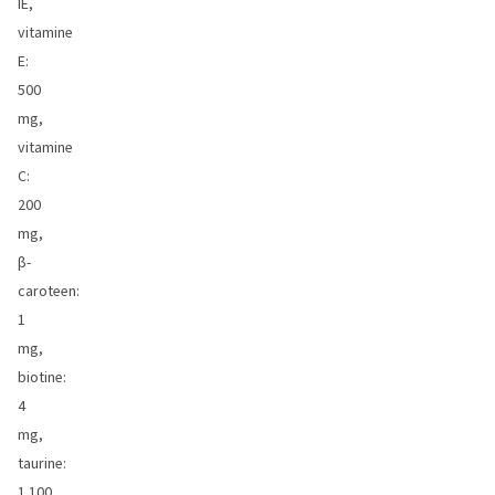
IE,
vitamine
E:
500
mg,
vitamine
C:
200
mg,
β-
caroteen:
1
mg,
biotine:
4
mg,
taurine:
1.100