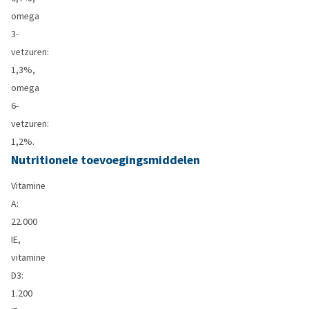
omega
3-
vetzuren:
1,3%,
omega
6-
vetzuren:
1,2%.
Nutritionele toevoegingsmiddelen
Vitamine
A:
22.000
IE,
vitamine
D3:
1.200