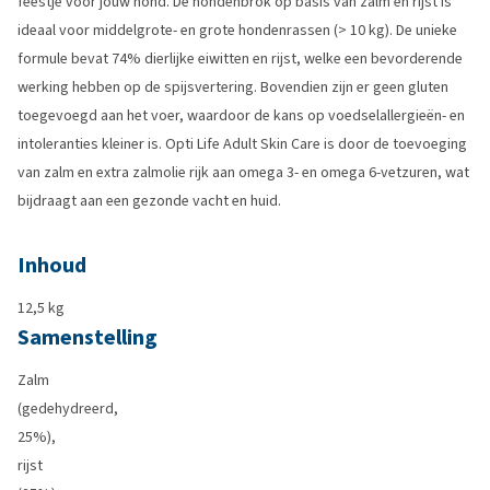
feestje voor jouw hond. De hondenbrok op basis van zalm en rijst is
ideaal voor middelgrote- en grote hondenrassen (> 10 kg). De unieke
formule bevat 74% dierlijke eiwitten en rijst, welke een bevorderende
werking hebben op de spijsvertering. Bovendien zijn er geen gluten
toegevoegd aan het voer, waardoor de kans op voedselallergieën- en
intoleranties kleiner is. Opti Life Adult Skin Care is door de toevoeging
van zalm en extra zalmolie rijk aan omega 3- en omega 6-vetzuren, wat
bijdraagt aan een gezonde vacht en huid.
Inhoud
12,5 kg
Samenstelling
Zalm
(gedehydreerd,
25%),
rijst