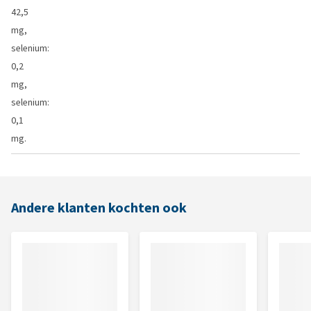
42,5
mg,
selenium:
0,2
mg,
selenium:
0,1
mg.
Andere klanten kochten ook