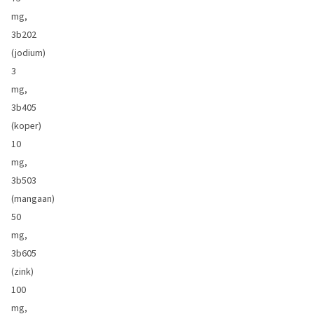
mg,
3b202
(jodium)
3
mg,
3b405
(koper)
10
mg,
3b503
(mangaan)
50
mg,
3b605
(zink)
100
mg,