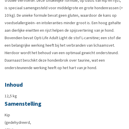
trouwe viervoeter. Deze smakelijke formule, op basis van kip en rijst,
is speciaal samengesteld voor middelgrote en grote hondenrassen (>
10 kg). De unieke formule bevat geen gluten, waardoor de kans op
voedselallergieën- en intoleranties minder groot is. Een hoog gehalte
aan dierlijke eiwitten en rijst helpen de spijsvertering van je hond.
Bovendien bevat Opti Life Adult Light de stof L-carnitine; een stof die
een belangrijke werking heeft bij het verbranden van lichaamsvet.
Hierdoor wordt het behoud van een optimaal gewicht ondersteund.
Daarnaast beschikt deze hondenbrok over taurine, wat een
ondersteunende werking heeft op het hart van je hond.
Inhoud
12,5 kg
Samenstelling
Kip
(gedehydreerd,