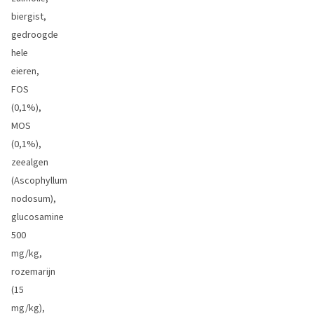
biergist,
gedroogde
hele
eieren,
FOS
(0,1%),
MOS
(0,1%),
zeealgen
(Ascophyllum
nodosum),
glucosamine
500
mg/kg,
rozemarijn
(15
mg/kg),