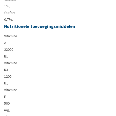
1%,
fosfor:
0,7%.
Nutritionele toevoegingsmiddelen
Vitamine
A
22000
IE,
vitamine
D3
1200
IE,
vitamine
E
500
mg,