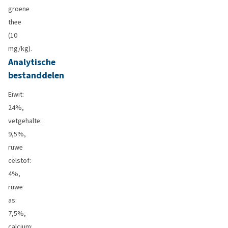
groene
thee
(10
mg/kg).
Analytische
bestanddelen
Eiwit:
24%,
vetgehalte:
9,5%,
ruwe
celstof:
4%,
ruwe
as:
7,5%,
calcium: