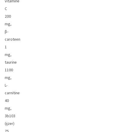
vitamine
C
200
mg,
β-
caroteen
1
mg,
taurine
1100
mg,
L-
carnitine
40
mg,
3b103
(ijzer)
75