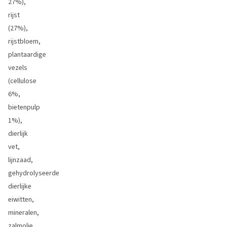
27%),
rijst
(27%),
rijstbloem,
plantaardige
vezels
(cellulose
6%,
bietenpulp
1%),
dierlijk
vet,
lijnzaad,
gehydrolyseerde
dierlijke
eiwitten,
mineralen,
zalmolie,