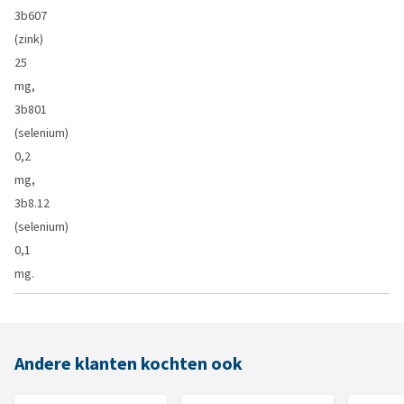
3b607
(zink)
25
mg,
3b801
(selenium)
0,2
mg,
3b8.12
(selenium)
0,1
mg.
Andere klanten kochten ook