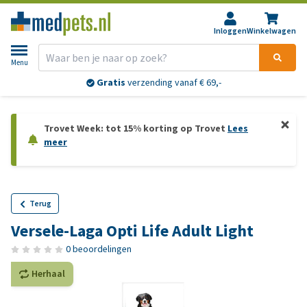
Inloggen
Winkelwagen
Menu
Gratis
verzending vanaf € 69,-
Trovet Week: tot 15% korting op Trovet
Lees
meer
Terug
Versele-Laga Opti Life Adult Light
0 beoordelingen
Herhaal