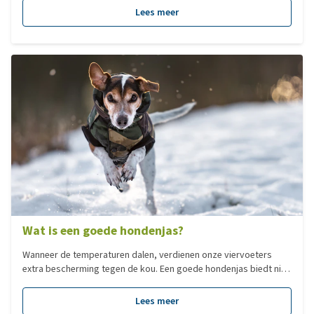
behoefte aan een warm en comfortabel plekje. Verwen je lieve
Lees meer
hond in deze tijd van het jaar met een heerlijk zachte en warme
hondenmand of -kussen!
Wat is een goede hondenjas?
Wanneer de temperaturen dalen, verdienen onze viervoeters
extra bescherming tegen de kou. Een goede hondenjas biedt niet
alleen bescherming tegen kou en neerslag, maar moet ook
comfortabel en functioneel zijn. Niet elke hond heeft dezelfde
Lees meer
behoeften, dus het is belangrijk om de juiste jas te kiezen die