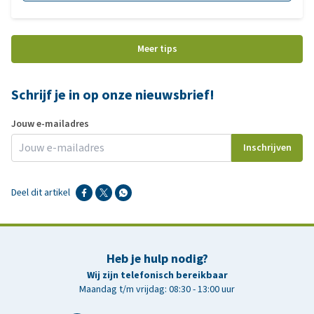
past bij het ras, de grootte en de levensstijl van jouw viervoeter.
In deze blog lees je de belangrijkste punten om op te letten bij
het kiezen van de perfecte hondenjas
Meer tips
Schrijf je in op onze nieuwsbrief!
Jouw e-mailadres
Inschrijven
Deel dit artikel
Heb je hulp nodig?
Wij zijn telefonisch bereikbaar
Maandag t/m vrijdag: 08:30 - 13:00 uur