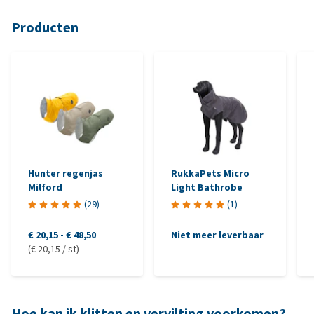
Producten
Hunter regenjas
RukkaPets Micro
Milford
Light Bathrobe
(
29
)
(
1
)
€ 20,15
-
€ 48,50
Niet meer leverbaar
(€ 20,15 / st)
Hoe kan ik klitten en vervilting voorkomen?