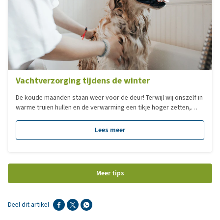
Vachtverzorging tijdens de winter
De koude maanden staan weer voor de deur! Terwijl wij onszelf in
warme truien hullen en de verwarming een tikje hoger zetten,
krijgt de vacht van onze huisdieren een natuurlijke 'winterjas'.
Maar hoe zorg je ervoor dat deze vacht gezond en comfortabel
Lees meer
blijft, ondanks regen, kou en modderige wandelingen? In deze
blog delen we handige tips voor de vachtverzorging van jouw
hond of kat, zodat ze warm en gelukkig de koude maanden
doorkomen.
Meer tips
Deel dit artikel