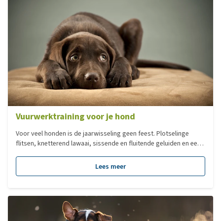
Vuurwerktraining voor je hond
Voor veel honden is de jaarwisseling geen feest. Plotselinge
flitsen, knetterend lawaai, sissende en fluitende geluiden en een
heleboel harde knallen. Begrijpelijk dat een hond niet goed weet
wat hij hiermee moet! Hier ontstaat dus de noodzaak van
Lees meer
vuurwerktraining.