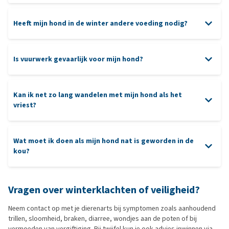
Heeft mijn hond in de winter andere voeding nodig?
Is vuurwerk gevaarlijk voor mijn hond?
Kan ik net zo lang wandelen met mijn hond als het
vriest?
Wat moet ik doen als mijn hond nat is geworden in de
kou?
Vragen over winterklachten of veiligheid?
Neem contact op met je dierenarts bij symptomen zoals aanhoudend
trillen, sloomheid, braken, diarree, wondjes aan de poten of bij
vermoeden van vergiftiging. Bij twijfel kun je ook advies inwinnen via