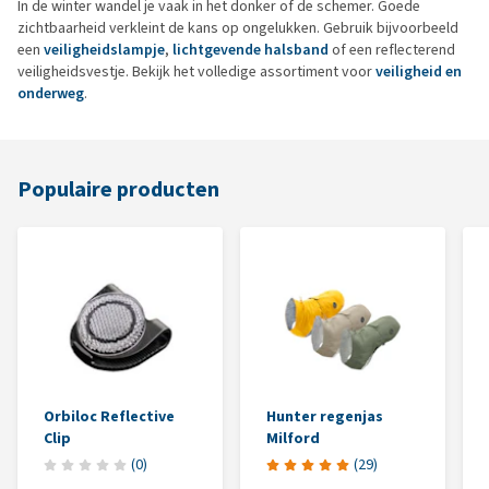
In de winter wandel je vaak in het donker of de schemer. Goede
zichtbaarheid verkleint de kans op ongelukken. Gebruik bijvoorbeeld
een
veiligheidslampje
,
lichtgevende halsband
of een reflecterend
veiligheidsvestje. Bekijk het volledige assortiment voor
veiligheid en
onderweg
.
Populaire producten
Orbiloc Reflective
Hunter regenjas
Clip
Milford
(
0
)
(
29
)