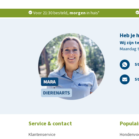
Voor 21:30 besteld,
morgen
in huis*
Heb je 
Wij zijn 
Maandag t/
S
St
Service & contact
Populai
Klantenservice
Hondenvo