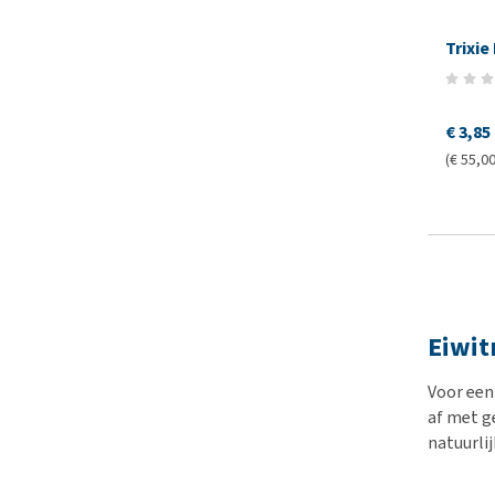
Trixi
€ 3,85
(€ 55,00
Eiwit
Voor een
af met g
natuurli