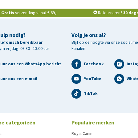
Gratis
verzending vanaf € 69,-
Retourneren?
30 dag
hulp nodig?
Volg je ons al?
telefonisch bereikbaar
Blijf op de hoogte via onze social m
m vrijdag: 08:30 - 13:00 uur
kanalen
tuur ons een WhatsApp bericht
Facebook
Inst
uur ons een e-mail
YouTube
What
TikTok
re categorieën
Populaire merken
er
Royal Canin