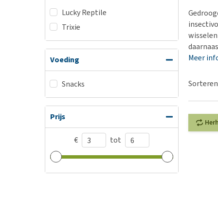
BARF
Hypoallergeen vo
Lucky Reptile
Gedroogd
Puppy apotheek
Biologisch honde
insectiv
Trixie
Vuurwerkangst
wisselen
Vegan hondenvoe
daarnaast
Bekijk alles
Snacks
Meer inf
Voeding
Bekijk alles
Sorteren
Snacks
Prijs
Her
€
tot