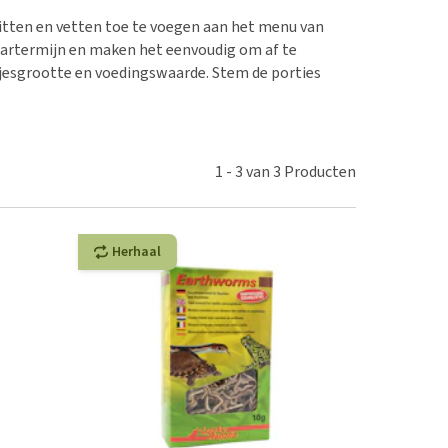
erproblemen
nd te zwaar wordt?
itten en vetten toe te voegen aan het menu van
derdom en dementie
lp! Mijn hond plast in
waartermijn en maken het eenvoudig om af te
is. Wat nu?
ergewicht en conditie
ltjesgrootte en voedingswaarde. Stem de porties
kijk alles
ieren, pezen en botten
uchtbaarheid
kijk alles
1
-
3
van
3
Producten
Herhaal