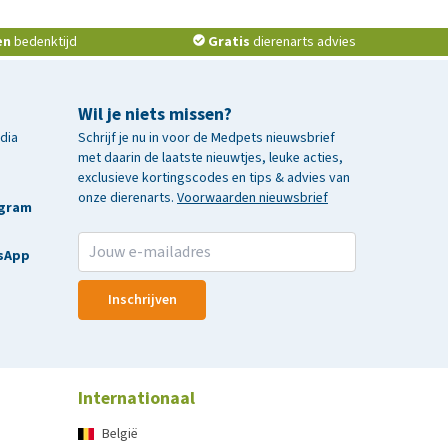
en
bedenktijd
Gratis
dierenarts advies
Wil je niets missen?
edia
Schrijf je nu in voor de Medpets nieuwsbrief
met daarin de laatste nieuwtjes, leuke acties,
exclusieve kortingscodes en tips & advies van
onze dierenarts.
Voorwaarden nieuwsbrief
agram
sApp
Inschrijven
Internationaal
België