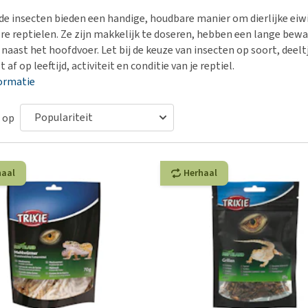
Bench
Nierproblemen
BARF
Ni
ho
er
e insecten bieden een handige, houdbare manier om dierlijke eiw
Voer- en drinkbakken
Ouderdom en dementie
Puppy apotheek
Ou
He
nvoer
ore reptielen. Ze zijn makkelijk te doseren, hebben een lange be
hu
Op reis en onderweg
Overgewicht en conditie
Vuurwerkangst
Ov
 naast het hoofdvoer. Let bij de keuze van insecten op soort, dee
r
Be
 af op leeftijd, activiteit en conditie van je reptiel.
Bekijk alles
Bekijk alles
Puppy benodigdheden
Sp
ormatie
Bekijk alles
Vr
Be
 op
haal
Herhaal