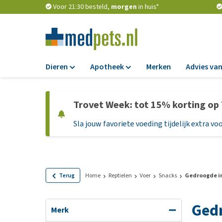
Voor 21:30 besteld,
morgen
in huis*
Dieren
Apotheek
Merken
Advies van
Voer
Apotheek
Trovet Week: tot 15% korting op
Hondenbrokken
Vlooien en teken
Sla jouw favoriete voeding tijdelijk extra voo
Natvoer
Ontworming
Dieetvoer
Medicijnen en
supplementen
Standaardvoer
Probiotica en we
Graanvrij honden
Terug
Home
Reptielen
Voer
Snacks
Gedroogde i
Vitamines en min
Puppyvoer en sna
Ged
Medische benodi
Glutenvrij honden
Merk