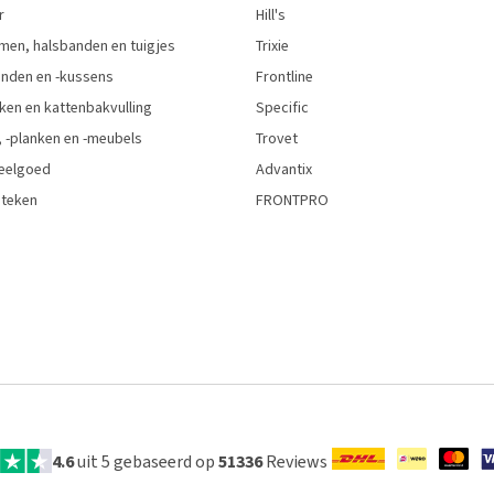
r
Hill's
men, halsbanden en tuigjes
Trixie
den en -kussens
Frontline
ken en kattenbakvulling
Specific
 -planken en -meubels
Trovet
eelgoed
Advantix
 teken
FRONTPRO
4.6
uit 5 gebaseerd op
51336
Reviews