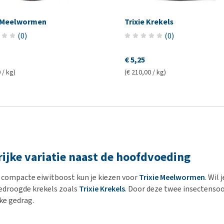
e Meelwormen
Trixie Krekels
(
0
)
(
0
)
€ 5,25
 / kg)
(€ 210,00 / kg)
rijke variatie naast de hoofdvoeding
 compacte eiwitboost kun je kiezen voor
Trixie Meelwormen
. Wil
edroogde krekels zoals
Trixie Krekels
. Door deze twee insectensoo
jke gedrag.