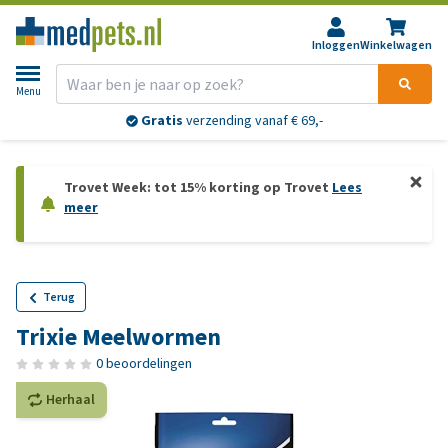
Inloggen
Winkelwagen
Menu
Gratis
verzending vanaf € 69,-
Trovet Week: tot 15% korting op Trovet
Lees
meer
Terug
Trixie Meelwormen
0 beoordelingen
Herhaal