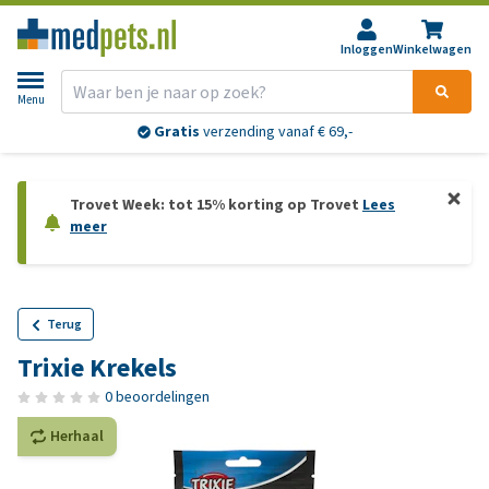
Inloggen
Winkelwagen
Menu
Gratis
verzending vanaf € 69,-
Trovet Week: tot 15% korting op Trovet
Lees
meer
Terug
Trixie Krekels
0 beoordelingen
Herhaal