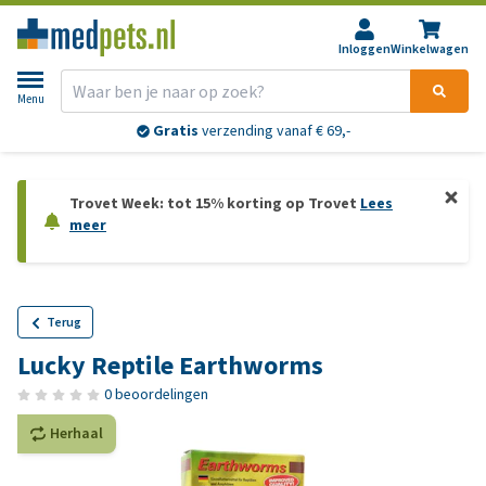
Inloggen
Winkelwagen
Menu
Gratis
verzending vanaf € 69,-
Trovet Week: tot 15% korting op Trovet
Lees
meer
Terug
Lucky Reptile Earthworms
0 beoordelingen
Herhaal