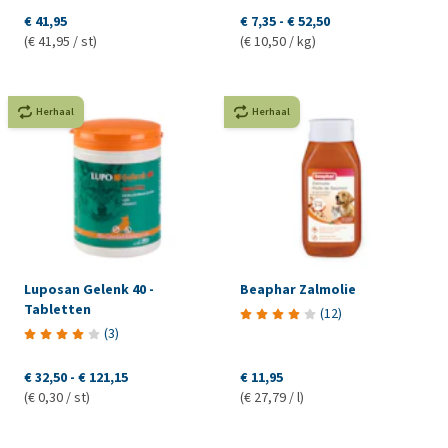
€ 41,95
€ 7,35
-
€ 52,50
(€ 41,95 / st)
(€ 10,50 / kg)
Herhaal
Herhaal
Luposan Gelenk 40 -
Beaphar Zalmolie
Tabletten
(
12
)
(
3
)
€ 32,50
-
€ 121,15
€ 11,95
(€ 0,30 / st)
(€ 27,79 / l)