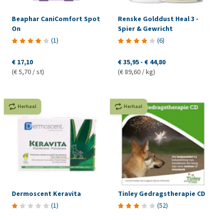
Beaphar CaniComfort Spot
Renske Golddust Heal 3 -
On
Spier & Gewricht
(
1
)
(
6
)
€ 17,10
€ 35,95
-
€ 44,80
(€ 5,70 / st)
(€ 89,60 / kg)
Herhaal
Herhaal
Dermoscent Keravita
Tinley Gedragstherapie CD
(
1
)
(
52
)