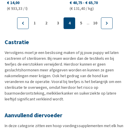
€ 14,00
€ 40,75
-
€ 65,70
(€ 933,33 / l)
(€ 131,40 / kg)
...
1
2
3
4
5
10
Castratie
Vervolgens moet je een beslissing maken of jij jouw puppy wil laten
castreren of steriliseren. Bij reuen worden dan de testikels en bij
teefjes de eierstokken verwijderd. Hierdoor kunnen er geen
geslachtshormonen meer afgegeven worden en kunnen ze geen
nakomelingen meer krijgen. Ook het gedrag van de hond kan
veranderen na de operatie. Vooral bij teefjes is het belangrijk om een
sterilisatie te overwegen, omdat hierdoor het risico op
baarmoederontsteking, melkklierkanker en suikerziekte op latere
leeftijd significant verkleind wordt.
Aanvullend diervoeder
In deze categorie zitten een hoop voedingssupplementen met elk hun