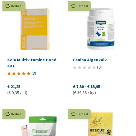
Herhaal
Herhaal
Kela Multivitamine Hond
Canina Algenkalk
Kat
(
0
)
(
3
)
€ 21,25
€ 7,50
-
€ 15,95
(€ 0,35 / st)
(€ 39,88 / kg)
Herhaal
Herhaal