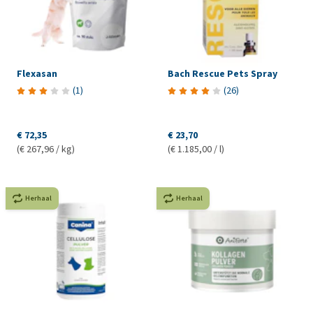
Flexasan
Bach Rescue Pets Spray
(
1
)
(
26
)
€ 72,35
€ 23,70
(€ 267,96 / kg)
(€ 1.185,00 / l)
Herhaal
Herhaal