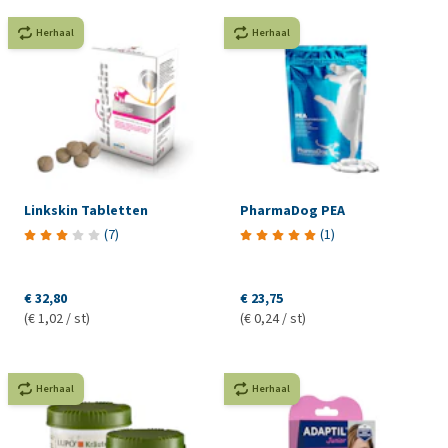
Herhaal
Herhaal
Linkskin Tabletten
PharmaDog PEA
(
7
)
(
1
)
€ 32,80
€ 23,75
(€ 1,02 / st)
(€ 0,24 / st)
Herhaal
Herhaal