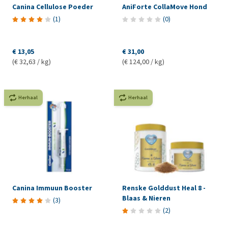
Canina Cellulose Poeder
AniForte CollaMove Hond
(
1
)
(
0
)
€ 13,05
€ 31,00
(€ 32,63 / kg)
(€ 124,00 / kg)
Herhaal
Herhaal
Canina Immuun Booster
Renske Golddust Heal 8 -
Blaas & Nieren
(
3
)
(
2
)