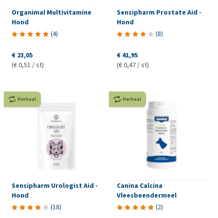
Organimal Multivitamine
Sensipharm Prostate Aid -
Hond
Hond
(
4
)
(
8
)
€ 23,05
€ 41,95
(€ 0,51 / st)
(€ 0,47 / st)
Herhaal
Herhaal
Sensipharm Urologist Aid -
Canina Calcina
Hond
Vleesbeendermeel
(
18
)
(
2
)