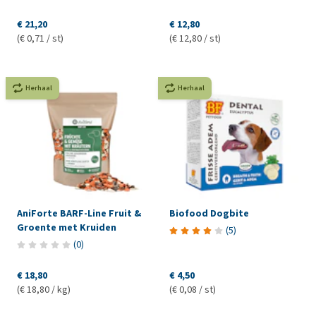
€ 21,20
€ 12,80
(€ 0,71 / st)
(€ 12,80 / st)
Herhaal
Herhaal
AniForte BARF-Line Fruit &
Biofood Dogbite
Groente met Kruiden
(
5
)
(
0
)
€ 18,80
€ 4,50
(€ 18,80 / kg)
(€ 0,08 / st)