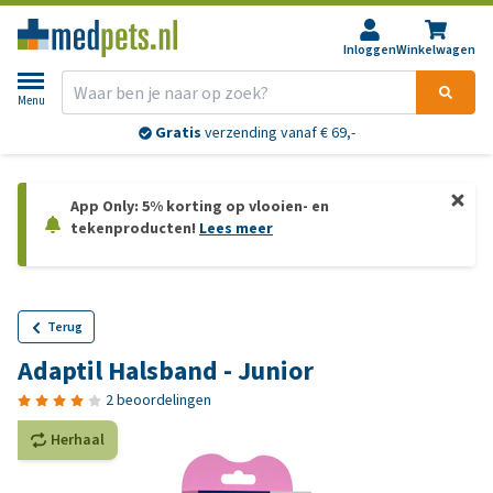
Inloggen
Winkelwagen
Menu
Gratis
verzending vanaf € 69,-
App Only: 5% korting op vlooien- en
tekenproducten!
Lees meer
Terug
Adaptil Halsband - Junior
2 beoordelingen
Herhaal