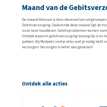
BARF
Hypoallergeen vo
Maand van de Gebitsverz
Puppy apotheek
Biologisch honde
Vuurwerkangst
Vegan hondenvoe
De maand februari is door dierenartsen uitgeroepen
Bekijk alles
Gebitsverzorging. Gedurende deze maand ligt de foc
Snacks
onze lieve huisdieren. Gebitsproblemen komen namel
Bekijk alles
Ontdek waarom gebitsverzorging belangrijk is en ho
pakken. Bij Medpets vind je alles wat je nodig hebt o
verzorgen. Verzorgen is beter dan genezen!
Ontdek alle acties