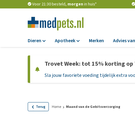
Voor 21:30 besteld,
morgen
in huis*
Dieren
Apotheek
Merken
Advies van
Voer
Apotheek
Trovet Week: tot 15% korting op
Hondenbrokken
Vlooien en teken
Sla jouw favoriete voeding tijdelijk extra voo
Natvoer
Ontworming
Dieetvoer
Medicijnen en
supplementen
Standaardvoer
Probiotica en we
Graanvrij honden
Terug
Home
Maand van de Gebitsverzorging
Vitamines en min
Puppyvoer en sna
Medische benodi
Glutenvrij honden