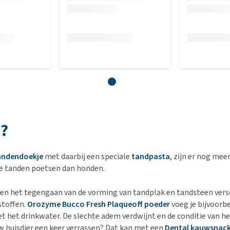
n?
andendoekje
met daarbij een speciale
tandpasta
, zijn er nog me
 de tanden poetsen dan honden.
 en het tegengaan van de vorming van tandplak en tandsteen versc
stoffen.
Orozyme Bucco Fresh Plaqueoff poeder
voeg je bijvoorb
 het drinkwater. De slechte adem verdwijnt en de conditie van het
w huisdier een keer verrassen? Dat kan met een
Dental kauwsnac