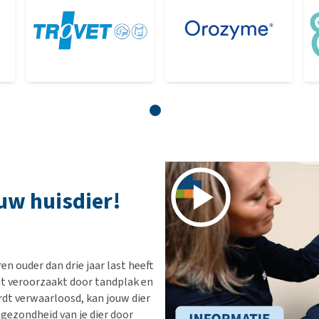
uw huisdier!
n ouder dan drie jaar last heeft
it veroorzaakt door tandplak en
rdt verwaarloosd, kan jouw dier
e gezondheid van je dier door