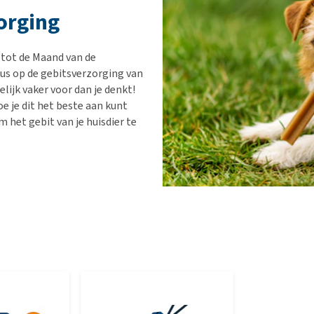
Bench
Nierproblemen
BARF
Ni
ho
er
orging
Voer- en drinkbakken
Ouderdom en dementie
Puppy apotheek
Ou
He
nvoer
hu
Op reis en onderweg
Overgewicht en conditie
Vuurwerkangst
Ov
r
 tot de Maand van de
Be
Bekijk alles
Bekijk alles
Puppy benodigdheden
Sp
us op de gebitsverzorging van
ijk vaker voor dan je denkt!
Bekijk alles
Vr
e je dit het beste aan kunt
Be
m het gebit van je huisdier te