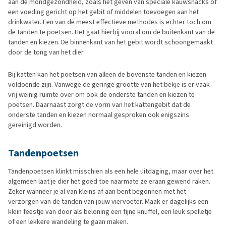
aan de mondgezondheid, zoals het geven van speciale kauwsnacks of
een voeding gericht op het gebit of middelen toevoegen aan het
drinkwater. Een van de meest effectieve methodes is echter toch om
de tanden te poetsen. Het gaat hierbij vooral om de buitenkant van de
tanden en kiezen. De binnenkant van het gebit wordt schoongemaakt
door de tong van het dier.
Bij katten kan het poetsen van alleen de bovenste tanden en kiezen
voldoende zijn. Vanwege de geringe grootte van het bekje is er vaak
vrij weinig ruimte over om ook de onderste tanden en kiezen te
poetsen. Daarnaast zorgt de vorm van het kattengebit dat de
onderste tanden en kiezen normaal gesproken ook enigszins
gereinigd worden.
Tandenpoetsen
Tandenpoetsen klinkt misschien als een hele uitdaging, maar over het
algemeen laat je dier het goed toe naarmate ze eraan gewend raken.
Zeker wanneer je al van kleins af aan bent begonnen met het
verzorgen van de tanden van jouw viervoeter. Maak er dagelijks een
klein feestje van door als beloning een fijne knuffel, een leuk spelletje
of een lekkere wandeling te gaan maken.