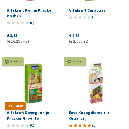
Vitakraft Konijn Kräcker
Vitakraft Carotties
Bosbes
(
0
)
(
0
)
€ 3,65
€ 2,95
(€ 16,29 / kg)
(€ 2,95 / st)
Herhaal
Herhaal
25% korting
Vitakraft Dwergkonijn
Esve Knaagdiersticks
Kräcker Groente
Graanvrij
(
0
)
(
1
)