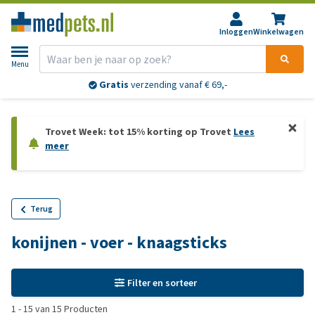
Inloggen
Winkelwagen
Menu
Gratis
verzending vanaf € 69,-
Trovet Week: tot 15% korting op Trovet
Lees
meer
Terug
konijnen - voer - knaagsticks
Filter en sorteer
1
-
15
van
15
Producten