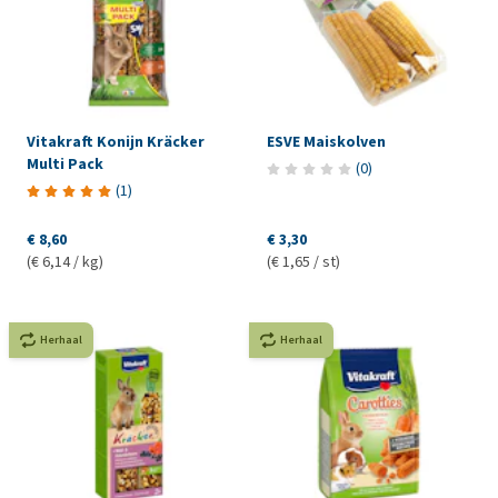
Vitakraft Konijn Kräcker
ESVE Maiskolven
Multi Pack
(
0
)
(
1
)
€ 8,60
€ 3,30
(€ 6,14 / kg)
(€ 1,65 / st)
Herhaal
Herhaal