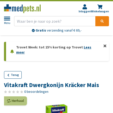
Inloggen
Winkelwagen
Menu
Gratis
verzending vanaf € 69,-
Trovet Week: tot 15% korting op Trovet
Lees
meer
Terug
Vitakraft Dwergkonijn Kräcker Mais
0 beoordelingen
Herhaal