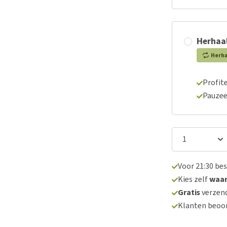
Herhaal
Herh
Profite
Pauzee
Voor 21:30 be
Kies zelf
waa
Gratis
verzend
Klanten beoo