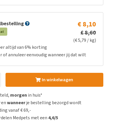
€ 8,10
bestelling
€ 8,60
aal
(€ 5,79 / kg)
er altijd van 6% korting
r of annuleer eenvoudig wanneer jij dat wilt
In winkelwagen
steld,
morgen
in huis*
r
en
wanneer
je bestelling bezorgd wordt
ing vanaf € 69,-
rdelen Medpets met een
4,6/5