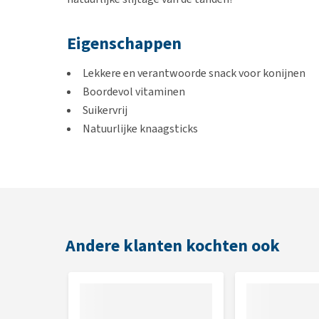
Eigenschappen
Lekkere en verantwoorde snack voor konijnen
Boordevol vitaminen
Suikervrij
Natuurlijke knaagsticks
Gemakkelijk op te hangen
Draagt bij aan de natuurlijke slijtage van de tan
Smaken
Groente en bieten
Andere klanten kochten ook
Honing en Spelt
Inhoud