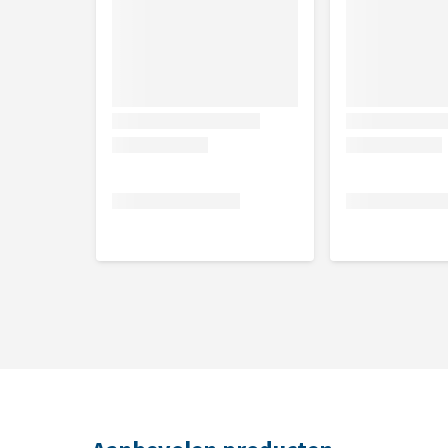
5 stuks
Samenstelling
Groente en bieten
: granen, groente 9,3% (rode
Honing en Spelt:
granen (spelt 1,6%), plantaard
honing 0,32%