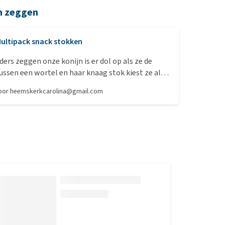
n zeggen
ultipack snack stokken
ders zeggen onze konijn is er dol op als ze de
tussen een wortel en haar knaag stok kiest ze als
ker geurende klaagstok en die gaat ook in 1x op .
door
heemskerkcarolina@gmail.com