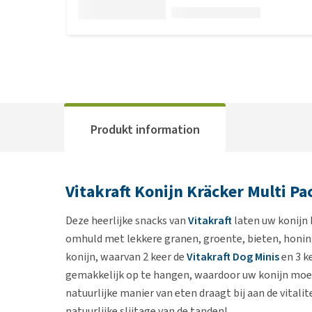
Produkt information
Vitakraft Konijn Kräcker Multi Pa
Deze heerlijke snacks van
Vitakraft
laten uw konijn h
omhuld met lekkere granen, groente, bieten, honing
konijn, waarvan 2 keer de
Vitakraft Dog Minis
en 3 k
gemakkelijk op te hangen, waardoor uw konijn moei
natuurlijke manier van eten draagt bij aan de vitalit
natuurlijke slijtage van de tanden!