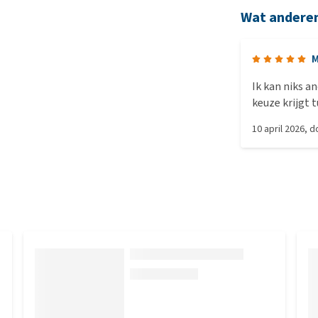
Wat andere
M
Ik kan niks an
keuze krijgt 
eerste de lek
10 april 2026
, 
😄🐇🐰