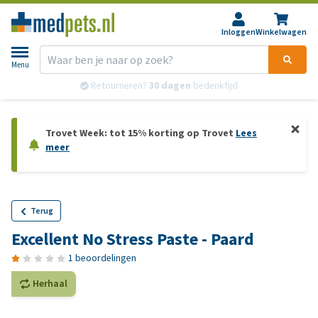
Inloggen
Winkelwagen
Menu
Retourneren?
30 dagen
bedenktijd
Trovet Week: tot 15% korting op Trovet
Lees
meer
Terug
Excellent No Stress Paste - Paard
1 beoordelingen
Herhaal