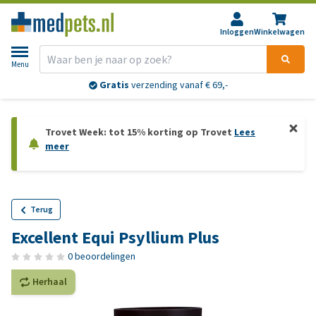
Inloggen
Winkelwagen
Menu
Gratis
verzending vanaf € 69,-
Trovet Week: tot 15% korting op Trovet
Lees
meer
Terug
Excellent Equi Psyllium Plus
0 beoordelingen
Herhaal