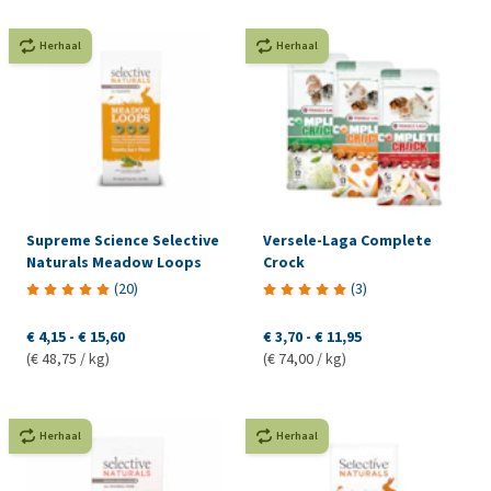
Herhaal
Herhaal
Supreme Science Selective
Versele-Laga Complete
Naturals Meadow Loops
Crock
(
20
)
(
3
)
€ 4,15
-
€ 15,60
€ 3,70
-
€ 11,95
(€ 48,75 / kg)
(€ 74,00 / kg)
Herhaal
Herhaal