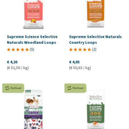
Supreme Science Selective
Supreme Selective Naturals
Naturals Woodland Loops
Country Loops
(
5
)
(
2
)
€ 4,20
€ 4,05
(€ 52,50 / kg)
(€ 50,63 / kg)
Herhaal
Herhaal