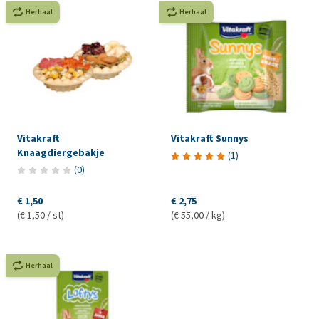
Herhaal
Herhaal
Vitakraft
Vitakraft Sunnys
Knaagdiergebakje
(
1
)
(
0
)
€ 1,50
€ 2,75
(€ 1,50 / st)
(€ 55,00 / kg)
Herhaal