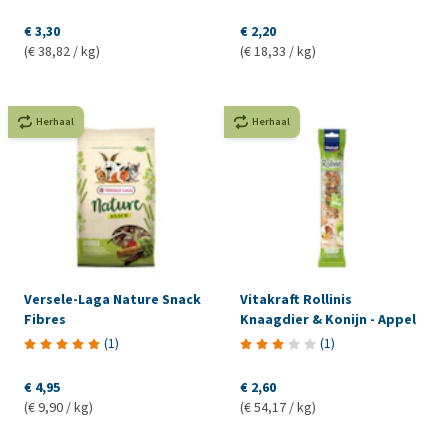
€ 3,30
€ 2,20
(€ 38,82 / kg)
(€ 18,33 / kg)
Herhaal
Herhaal
Versele-Laga Nature Snack
Vitakraft Rollinis
Fibres
Knaagdier & Konijn - Appel
(
1
)
(
1
)
€ 4,95
€ 2,60
(€ 9,90 / kg)
(€ 54,17 / kg)