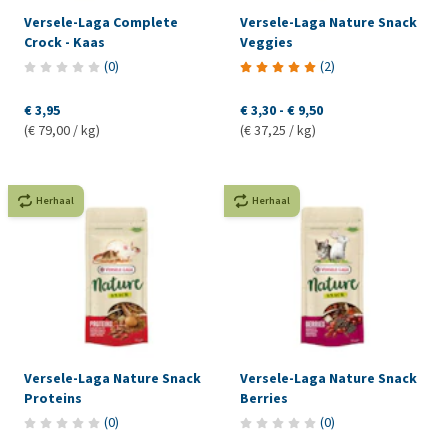
Versele-Laga Complete
Versele-Laga Nature Snack
Crock - Kaas
Veggies
(
0
)
(
2
)
€ 3,95
€ 3,30
-
€ 9,50
(€ 79,00 / kg)
(€ 37,25 / kg)
Herhaal
Herhaal
Versele-Laga Nature Snack
Versele-Laga Nature Snack
Proteins
Berries
(
0
)
(
0
)