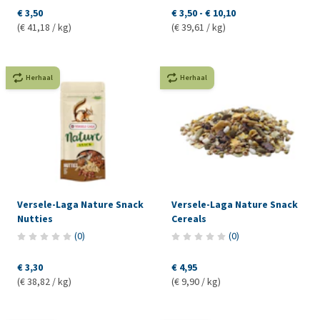
€ 3,50
€ 3,50
-
€ 10,10
(€ 41,18 / kg)
(€ 39,61 / kg)
Herhaal
Herhaal
Versele-Laga Nature Snack
Versele-Laga Nature Snack
Nutties
Cereals
(
0
)
(
0
)
€ 3,30
€ 4,95
(€ 38,82 / kg)
(€ 9,90 / kg)