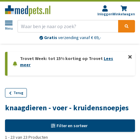
Inloggen
Winkelwagen
Menu
Gratis
verzending vanaf € 69,-
Trovet Week: tot 15% korting op Trovet
Lees
meer
Terug
knaagdieren - voer - kruidensnoepjes
Filter en sorteer
1
-
23
van
23
Producten