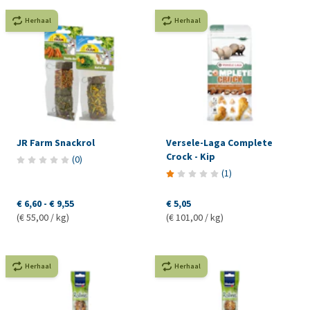
Herhaal
Herhaal
JR Farm Snackrol
Versele-Laga Complete
Crock - Kip
(
0
)
(
1
)
€ 6,60
-
€ 9,55
€ 5,05
(€ 55,00 / kg)
(€ 101,00 / kg)
Herhaal
Herhaal