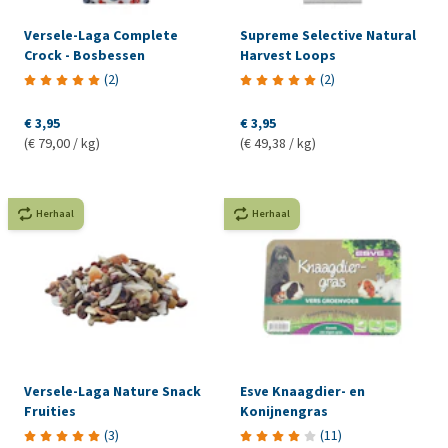
Versele-Laga Complete
Supreme Selective Natural
Crock - Bosbessen
Harvest Loops
(
2
)
(
2
)
€ 3,95
€ 3,95
(€ 79,00 / kg)
(€ 49,38 / kg)
Herhaal
Herhaal
Versele-Laga Nature Snack
Esve Knaagdier- en
Fruities
Konijnengras
(
3
)
(
11
)