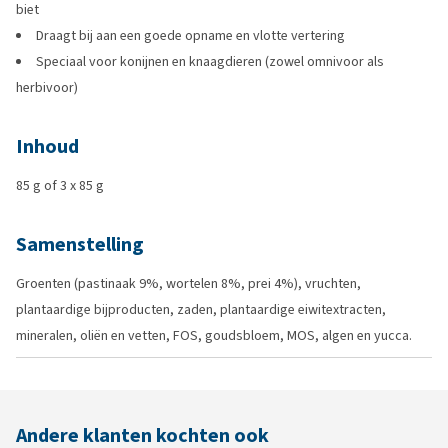
biet
Draagt bij aan een goede opname en vlotte vertering
Speciaal voor konijnen en knaagdieren (zowel omnivoor als
herbivoor)
Inhoud
85 g of 3 x 85 g
Samenstelling
Groenten (pastinaak 9%, wortelen 8%, prei 4%), vruchten,
plantaardige bijproducten, zaden, plantaardige eiwitextracten,
mineralen, oliën en vetten, FOS, goudsbloem, MOS, algen en yucca.
Andere klanten kochten ook