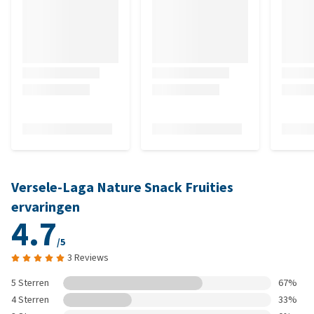
Versele-Laga Nature Snack Fruities
ervaringen
4.7
/5
3 Reviews
5 Sterren
67%
4 Sterren
33%