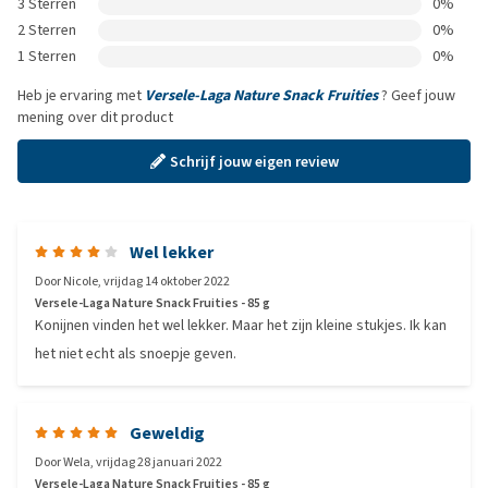
3 Sterren
0%
2 Sterren
0%
1 Sterren
0%
Heb je ervaring met
Versele-Laga Nature Snack Fruities
? Geef jouw
mening over dit product
Schrijf jouw eigen review
Wel lekker
Door
Nicole
,
vrijdag 14 oktober 2022
Versele-Laga Nature Snack Fruities - 85 g
Konijnen vinden het wel lekker. Maar het zijn kleine stukjes. Ik kan
het niet echt als snoepje geven.
Geweldig
Door
Wela
,
vrijdag 28 januari 2022
Versele-Laga Nature Snack Fruities - 85 g