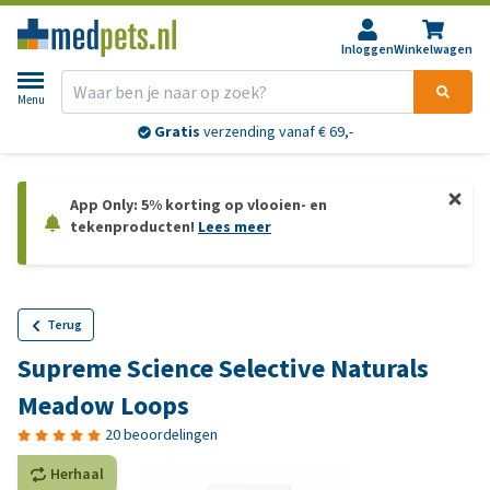
Inloggen
Winkelwagen
Menu
Gratis
verzending vanaf € 69,-
App Only: 5% korting op vlooien- en
tekenproducten!
Lees meer
Terug
Supreme Science Selective Naturals
Meadow Loops
20 beoordelingen
Herhaal