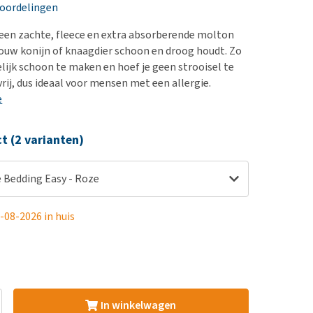
erproblemen
nd te zwaar wordt?
eoordelingen
derdom en dementie
lp! Mijn hond plast in
 een zachte, fleece en extra absorberende molton
is. Wat nu?
ergewicht en conditie
 jouw konijn of knaagdier schoon en droog houdt. Zo
kijk alles
elijk schoon te maken en hoef je geen strooisel te
ieren, pezen en botten
rij, dus ideaal voor mensen met een allergie.
uchtbaarheid
e
kijk alles
ct (2 varianten)
 Bedding Easy - Roze
-08-2026 in huis
In winkelwagen