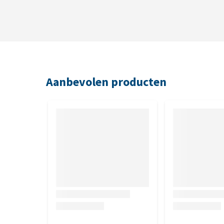
absorberende molton die de urine absorbeert en de
Aanbevolen producten