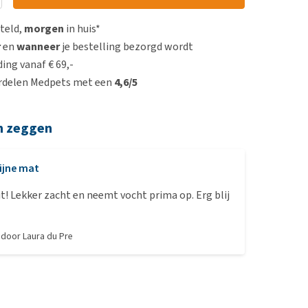
steld,
morgen
in huis*
r
en
wanneer
je bestelling bezorgd wordt
ing vanaf € 69,-
rdelen Medpets met een
4,6/5
n zeggen
ijne mat
t! Lekker zacht en neemt vocht prima op. Erg blij
, door
Laura du Pre