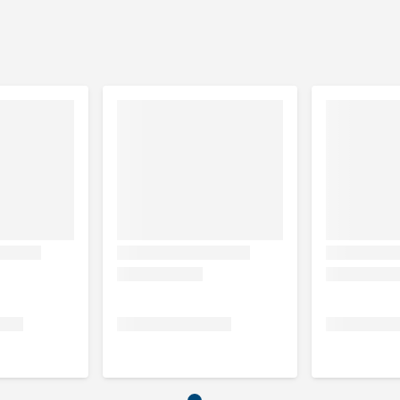
eden op de mat. Je kunt een toilet in het verblijf plaatsen,
n. Keuteltjes die op de mat liggen, veeg je eenvoudig op met
p de bodem leggen en de kooi inrichting op de mat te
 papieren doekje voel je of het oppervlak van de Bedding Easy
de molton in de wasmachine en heeft jouw dier weer een fijn
ijk door laat en is zacht voor de pootjes. De onderkant is een