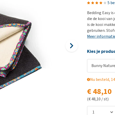
Bench
Nierproblemen
BARF
Ni
ho
er
5 b
Voer- en drinkbakken
Ouderdom en dementie
Puppy apotheek
Ou
He
nvoer
Bedding Easy is
hu
Op reis en onderweg
Overgewicht en conditie
Vuurwerkangst
Ov
die de kooi van
r
Be
is de kooi makk
Bekijk alles
Bekijk alles
Puppy benodigdheden
Sp
gebruiken. Stofv
Bekijk alles
Vr
Meer informati
Be
Kies je produ
Bunny Nature
Nu besteld, 14
€ 48,10
(€ 48,10 / st)