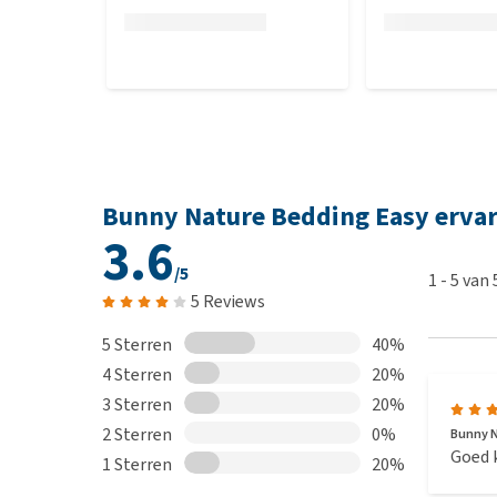
Bunny Nature Bedding Easy erva
3.6
/5
1
-
5
van
5 Reviews
5 Sterren
40%
4 Sterren
20%
3 Sterren
20%
2 Sterren
0%
Bunny N
Goed k
1 Sterren
20%