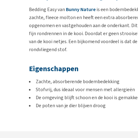
Bedding Easy van
Bunny Nature
is een bodembedekki
zachte, fleece molton en heeft een extra absorbere
opgenomen en vastgehouden aan de onderkant. Dit h
fijn rondrennen in de kooi. Doordat er geen stroois
van de kooi netjes. Een bijkomend voordeel is dat de
rondvliegend stof.
Eigenschappen
Zachte, absorberende bodembedekking
Stofvrij, dus ideaal voor mensen met allergieën
De omgeving blijft schoon en de kooi is gemakke
De poten van je dier blijven droog
Tevens geschikt voor kleine zoogdieren bij ziekt
Past in een standaardkooi van 120 bij 60 cm
Makkelijk te wassen op 60 graden
Geen afval meer van strooisel