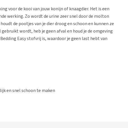
ng voor de kooi van jouw konijn of knaagdier. Het is een
nde werking. Zo wordt de urine zeer snel door de molton
oudt de pootjes van je dier droog en schoon en kunnen ze
el gebruikt wordt, heb je geen afval en houd je de omgeving
 Bedding Easy stofvrij is, waardoor je geen last hebt van
lijk en snel schoon te maken
e, bijvoorbeeld na operaties