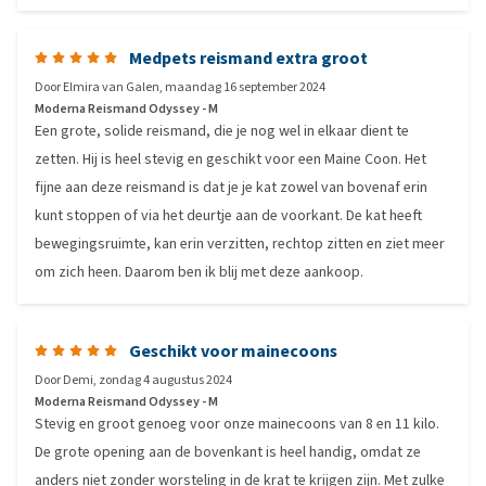
Medpets reismand extra groot
Door
Elmira van Galen
,
maandag 16 september 2024
Moderna Reismand Odyssey - M
Een grote, solide reismand, die je nog wel in elkaar dient te
zetten. Hij is heel stevig en geschikt voor een Maine Coon. Het
fijne aan deze reismand is dat je je kat zowel van bovenaf erin
kunt stoppen of via het deurtje aan de voorkant. De kat heeft
bewegingsruimte, kan erin verzitten, rechtop zitten en ziet meer
om zich heen. Daarom ben ik blij met deze aankoop.
Geschikt voor mainecoons
Door
Demi
,
zondag 4 augustus 2024
Moderna Reismand Odyssey - M
Stevig en groot genoeg voor onze mainecoons van 8 en 11 kilo.
De grote opening aan de bovenkant is heel handig, omdat ze
anders niet zonder worsteling in de krat te krijgen zijn. Met zulke