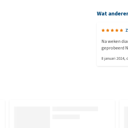
Wat andere
Z
Na weken diarree door a
geprobeerd Niks hielp Purina proplan in 1 keer goed! Diarree
gestopt en ki
8 januari 2024
,
beter dan zov