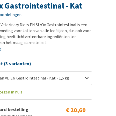
erproblemen
nd te zwaar wordt?
x Gastrointestinal - Kat
derdom en dementie
lp! Mijn hond plast in
eoordelingen
is. Wat nu?
ergewicht en conditie
kijk alles
 Veterinary Diets EN St/Ox Gastrointestinal is een
ieren, pezen en botten
oeding voor katten van alle leeftijden, dus ook voor
uchtbaarheid
ding heeft lichtverteerbare ingrediënten ter
van het maag-darmstelsel.
kijk alles
e
ct (3 varianten)
an VD EN Gastrointestinal - Kat - 1,5 kg
orgen in huis
€ 20,60
rd bestelling