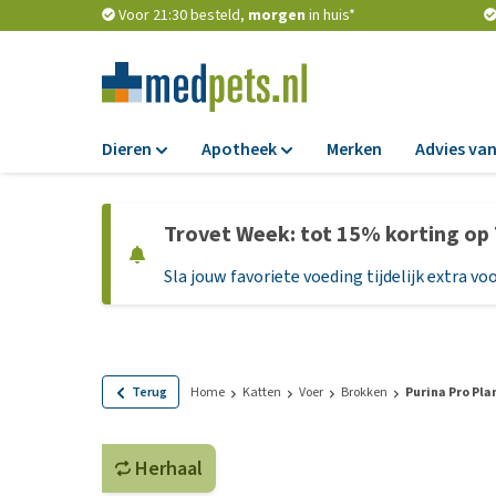
Voor 21:30 besteld,
morgen
in huis*
Dieren
Apotheek
Merken
Advies van
Voer
Apotheek
Trovet Week: tot 15% korting op
Hondenbrokken
Vlooien en teken
Sla jouw favoriete voeding tijdelijk extra voo
Natvoer
Ontworming
Dieetvoer
Medicijnen en
supplementen
Standaardvoer
Probiotica en we
Graanvrij honden
Terug
Home
Katten
Voer
Brokken
Purina Pro Pla
Vitamines en min
Puppyvoer en sna
Medische benodi
Herhaal
Glutenvrij honden