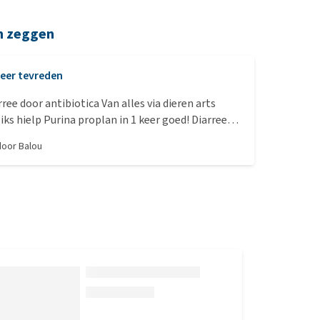
n zeggen
eer tevreden
ntibiotica Van alles via dieren arts
eskeurig Kat vind dit lekker! Beetje prijzig maar
 door
Balou
eel dieren arts kosten en geen baat