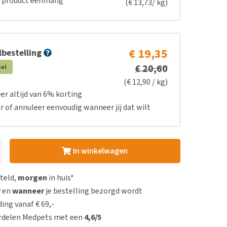
e product eenmalig
(€ 13,73/ kg)
€ 19,35
bestelling
€ 20,60
aal
(€ 12,90 / kg)
er altijd van 6% korting
r of annuleer eenvoudig wanneer jij dat wilt
In winkelwagen
steld,
morgen
in huis*
r
en
wanneer
je bestelling bezorgd wordt
ing vanaf € 69,-
rdelen Medpets met een
4,6/5