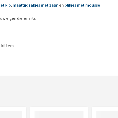
et kip
,
maaltijdzakjes met zalm
en
blikjes met mousse
.
ouw eigen dierenarts.
f kittens
n het risico op vorming van struviet en oxalaat
mreacties zo veel mogelijk te beperken