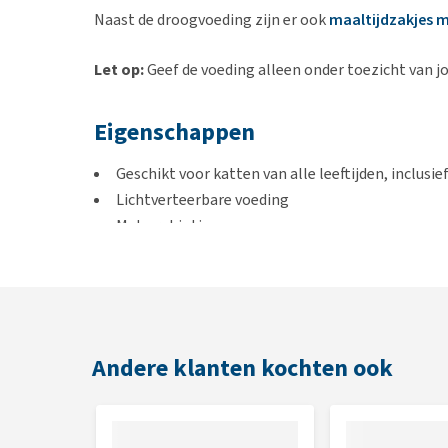
Naast de droogvoeding zijn er ook
maaltijdzakjes m
Let op:
Geef de voeding alleen onder toezicht van j
Eigenschappen
Geschikt voor katten van alle leeftijden, inclusie
Lichtverteerbare voeding
Met prebiotica
Met St/Ox urinaire veiligheid ter vermindering va
Beperkt aantal eiwitbronnen om ongewenste dar
Zeer smakelijk
Inhoud
Andere klanten kochten ook
1,5 kg, 5 kg en 2 x 5 kg