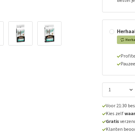
Bestel j
Herhaal
Herh
Profite
Pauzee
Voor 21:30 be
Kies zelf
waa
Gratis
verzend
Klanten beoo