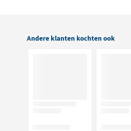
17 x Kalkoen
16 x Gevogelte
Inhoud
Andere klanten kochten ook
50 x 50 g
Samenstelling
Kip: Vlees en dierlijke bijproducten (waarvan kip
plantaardige eiwitextracten, suikers.
Brokken 46% va
Kalkoen: Vlees en dierlijke bijproducten (waarv
mineralen, plantaardige eiwitextracten, suikers.
Brok
Gevogelte: Vlees en dierlijke bijproducten (waa
mineralen, plantaardige eiwitextracten, suikers.
Brok
Analytische bestanddelen