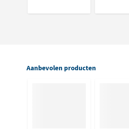
Eiwit 7,8%, Vetgehalte 5,0%, Anorganische stof 1,
Aanbevolen producten