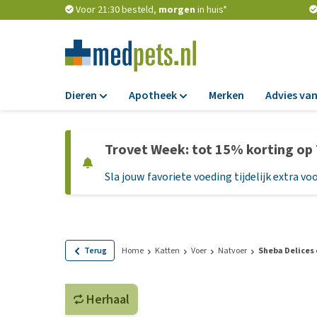
Voor 21:30 besteld,
morgen
in huis*
Dieren
Apotheek
Merken
Advies van
Voer
Apotheek
Trovet Week: tot 15% korting op
Hondenbrokken
Vlooien en teken
Sla jouw favoriete voeding tijdelijk extra voo
Natvoer
Ontworming
Dieetvoer
Medicijnen en
supplementen
Standaardvoer
Probiotica en we
Graanvrij honden
Terug
Home
Katten
Voer
Natvoer
Sheba Delices 
Vitamines en min
Puppyvoer en sna
Medische benodi
Herhaal
Glutenvrij honden