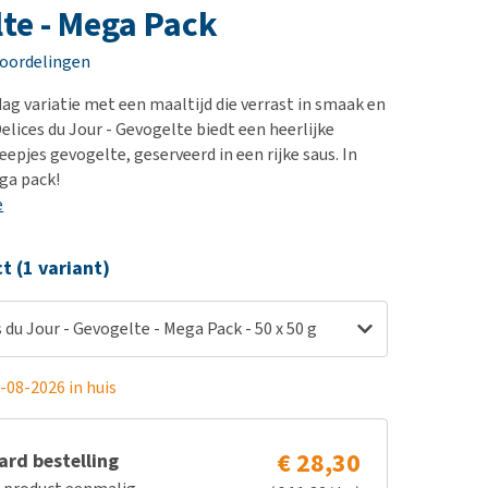
erproblemen
nd te zwaar wordt?
te - Mega Pack
derdom en dementie
lp! Mijn hond plast in
eoordelingen
is. Wat nu?
ergewicht en conditie
kijk alles
dag variatie met een maaltijd die verrast in smaak en
ieren, pezen en botten
elices du Jour - Gevogelte biedt een heerlijke
uchtbaarheid
eepjes gevogelte, geserveerd in een rijke saus. In
ga pack!
kijk alles
e
ct (1 variant)
 du Jour - Gevogelte - Mega Pack - 50 x 50 g
-08-2026 in huis
€ 28,30
rd bestelling