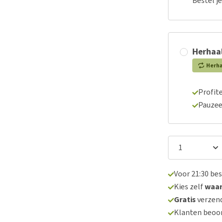
Bestel j
Herhaal
Herh
Profite
Pauzee
Voor 21:30 be
Kies zelf
waa
Gratis
verzend
Klanten beoo