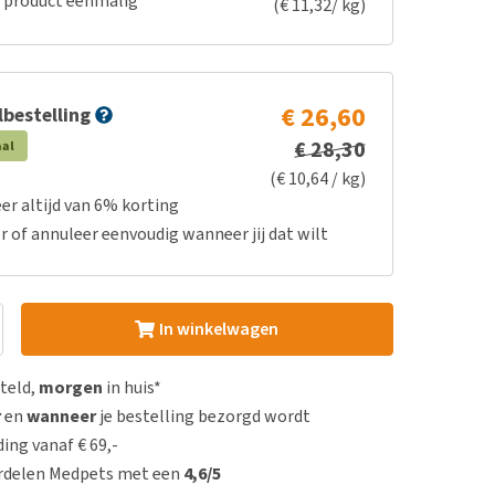
e product eenmalig
(€ 11,32/ kg)
€ 26,60
bestelling
€ 28,30
aal
(€ 10,64 / kg)
er altijd van 6% korting
r of annuleer eenvoudig wanneer jij dat wilt
In winkelwagen
steld,
morgen
in huis*
r
en
wanneer
je bestelling bezorgd wordt
ing vanaf € 69,-
rdelen Medpets met een
4,6/5