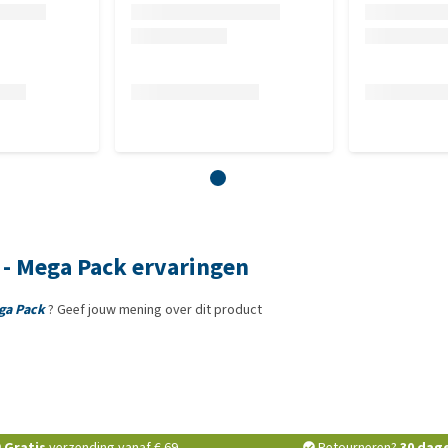
e - Mega Pack ervaringen
ega Pack
? Geef jouw mening over dit product
Gratis
verzending vanaf € 69,-
Retourneren?
30 dag