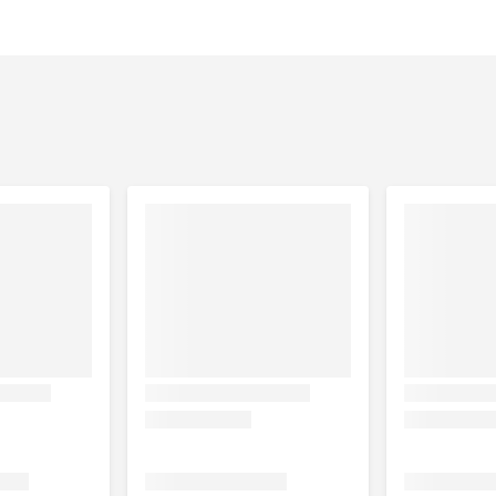
 4% in de brokken
), plantaardige bijproducten, mineralen,
n het product.
an kalkoen 4% in de brokken
), plantaardige bijproducten,
ken 46% van het product.
rvan gevogelte 4% in de brokken
), plantaardige bijproducten,
ken 46% van het product.