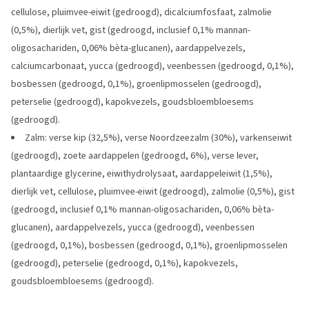
cellulose, pluimvee-eiwit (gedroogd), dicalciumfosfaat, zalmolie
(0,5%), dierlijk vet, gist (gedroogd, inclusief 0,1% mannan-
oligosachariden, 0,06% bèta-glucanen), aardappelvezels,
calciumcarbonaat, yucca (gedroogd), veenbessen (gedroogd, 0,1%),
bosbessen (gedroogd, 0,1%), groenlipmosselen (gedroogd),
peterselie (gedroogd), kapokvezels, goudsbloembloesems
(gedroogd).
Zalm: verse kip (32,5%), verse Noordzeezalm (30%), varkenseiwit
(gedroogd), zoete aardappelen (gedroogd, 6%), verse lever,
plantaardige glycerine, eiwithydrolysaat, aardappeleiwit (1,5%),
dierlijk vet, cellulose, pluimvee-eiwit (gedroogd), zalmolie (0,5%), gist
(gedroogd, inclusief 0,1% mannan-oligosachariden, 0,06% bèta-
glucanen), aardappelvezels, yucca (gedroogd), veenbessen
(gedroogd, 0,1%), bosbessen (gedroogd, 0,1%), groenlipmosselen
(gedroogd), peterselie (gedroogd, 0,1%), kapokvezels,
goudsbloembloesems (gedroogd).