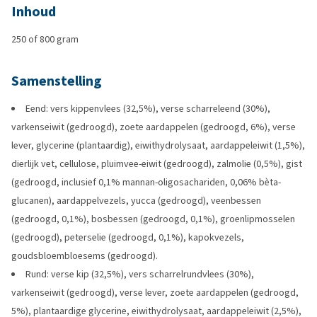
Inhoud
250 of 800 gram
Samenstelling
Eend: vers kippenvlees (32,5%), verse scharreleend (30%),
varkenseiwit (gedroogd), zoete aardappelen (gedroogd, 6%), verse
lever, glycerine (plantaardig), eiwithydrolysaat, aardappeleiwit (1,5%),
dierlijk vet, cellulose, pluimvee-eiwit (gedroogd), zalmolie (0,5%), gist
(gedroogd, inclusief 0,1% mannan-oligosachariden, 0,06% bèta-
glucanen), aardappelvezels, yucca (gedroogd), veenbessen
(gedroogd, 0,1%), bosbessen (gedroogd, 0,1%), groenlipmosselen
(gedroogd), peterselie (gedroogd, 0,1%), kapokvezels,
goudsbloembloesems (gedroogd).
Rund: verse kip (32,5%), vers scharrelrundvlees (30%),
varkenseiwit (gedroogd), verse lever, zoete aardappelen (gedroogd,
5%), plantaardige glycerine, eiwithydrolysaat, aardappeleiwit (2,5%),