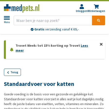
Inloggen
Winkelwagen
Menu
Gratis
verzending vanaf € 69,-
Trovet Week: tot 15% korting op Trovet
Lees
meer
Terug
Standaardvoer voor katten
Goede voeding is de basis voor een gezonde en gelukkige kat.
Standaardvoer voor katten voorziet in alles wat je kat dagelijks nodig
heeft: de juiste balans van eiwitten, vetten, vitamines en mineralen. Zo
ondersteun je de vitaliteit van je kat en help je hem/haar in topconditie