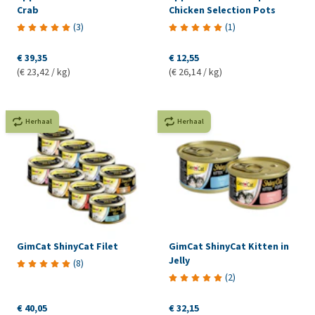
Crab
Chicken Selection Pots
(
3
)
(
1
)
€ 39,35
€ 12,55
(€ 23,42 / kg)
(€ 26,14 / kg)
Herhaal
Herhaal
GimCat ShinyCat Filet
GimCat ShinyCat Kitten in
Jelly
(
8
)
(
2
)
€ 40,05
€ 32,15