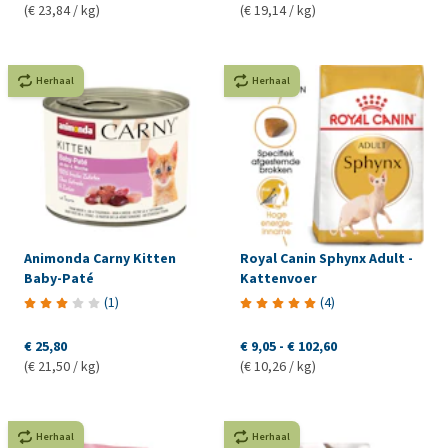
(€ 23,84 / kg)
(€ 19,14 / kg)
Herhaal
Herhaal
Animonda Carny Kitten
Royal Canin Sphynx Adult -
Baby-Paté
Kattenvoer
(
1
)
(
4
)
€ 25,80
€ 9,05
-
€ 102,60
(€ 21,50 / kg)
(€ 10,26 / kg)
Herhaal
Herhaal