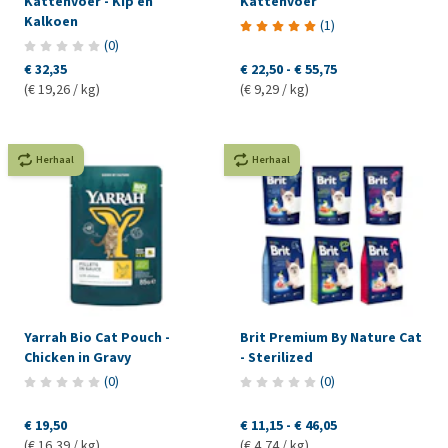
Kattenvoer - Kip en
Kattenvoer
Kalkoen
(
1
)
(
0
)
€ 32,35
€ 22,50
-
€ 55,75
(€ 19,26 / kg)
(€ 9,29 / kg)
Herhaal
Herhaal
Yarrah Bio Cat Pouch -
Brit Premium By Nature Cat
Chicken in Gravy
- Sterilized
(
0
)
(
0
)
€ 19,50
€ 11,15
-
€ 46,05
(€ 16,39 / kg)
(€ 4,74 / kg)