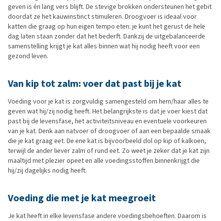
geven is én lang vers blijft. De stevige brokken ondersteunen het gebit
doordat ze het kauwinstinct stimuleren. Droogvoer is ideaal voor
katten die graag op hun eigen tempo eten: je kunt het gerust de hele
dag laten staan zonder dat het bederft. Dankzij de uitgebalanceerde
samenstelling krijgt je kat alles binnen wat hij nodig heeft voor een
gezond leven.
Van kip tot zalm: voer dat past bij je kat
Voeding voor je kat is zorgvuldig samengesteld om hem/haar alles te
geven wat hij/zij nodig heeft. Het belangrijkste is dat je voer kiest dat
past bij de levensfase, het activiteitsniveau en eventuele voorkeuren
van je kat. Denk aan natvoer of droogvoer of aan een bepaalde smaak
die je kat graag eet. De ene kat is bijvoorbeeld dol op kip of kalkoen,
terwijl de ander liever zalm of rund eet. Zo weet je zeker dat je kat zijn
maaltijd met plezier opeet en alle voedingsstoffen binnenkrijgt die
hij/zij dagelijks nodig heeft.
Voeding die met je kat meegroeit
Je kat heeft in elke levensfase andere voedingsbehoeften. Daarom is