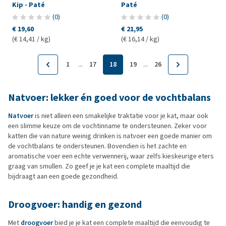
Kip - Paté
Paté
(
0
)
(
0
)
€ 19,60
€ 21,95
(€ 14,41 / kg)
(€ 16,14 / kg)
...
...
1
17
18
19
26
Natvoer: lekker én goed voor de vochtbalans
Natvoer
is niet alleen een smakelijke traktatie voor je kat, maar ook
een slimme keuze om de vochtinname te ondersteunen. Zeker voor
katten die van nature weinig drinken is natvoer een goede manier om
de vochtbalans te ondersteunen. Bovendien is het zachte en
aromatische voer een echte verwennerij, waar zelfs kieskeurige eters
graag van smullen. Zo geef je je kat een complete maaltijd die
bijdraagt aan een goede gezondheid.
Droogvoer: handig en gezond
Met
droogvoer
bied je je kat een complete maaltijd die eenvoudig te