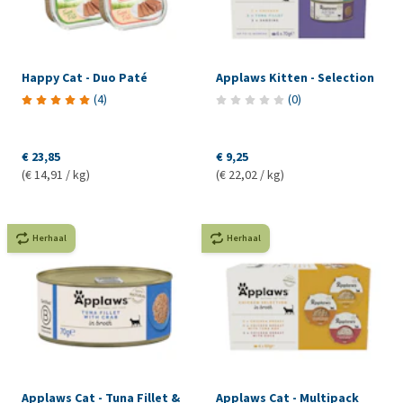
Happy Cat - Duo Paté
Applaws Kitten - Selection
(
4
)
(
0
)
€ 23,85
€ 9,25
(€ 14,91 / kg)
(€ 22,02 / kg)
Herhaal
Herhaal
Applaws Cat - Tuna Fillet &
Applaws Cat - Multipack