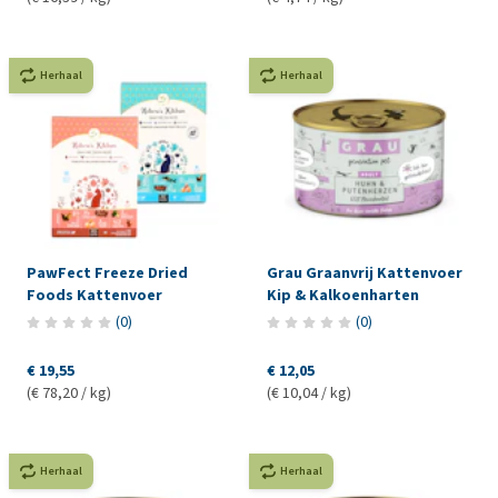
Herhaal
Herhaal
PawFect Freeze Dried
Grau Graanvrij Kattenvoer
Foods Kattenvoer
Kip & Kalkoenharten
(
0
)
(
0
)
€ 19,55
€ 12,05
(€ 78,20 / kg)
(€ 10,04 / kg)
Herhaal
Herhaal