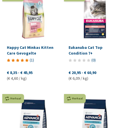
Happy Cat Minkas Kitten
Eukanuba Cat Top
Care Gevogelte
Condition 7+
(
1
)
(
0
)
€ 8,35
-
€ 45,95
€ 20,95
-
€ 60,90
(€ 4,60 / kg)
(€ 6,09 / kg)
Herhaal
Herhaal