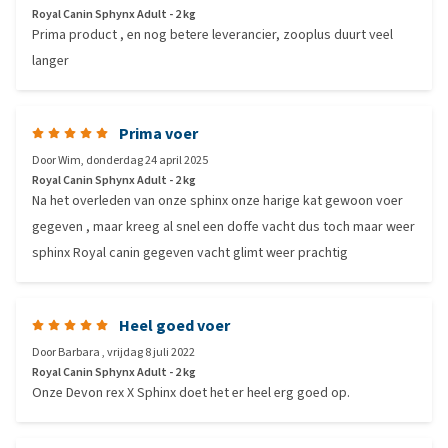
Royal Canin Sphynx Adult - 2 kg
Prima product , en nog betere leverancier, zooplus duurt veel
langer
Prima voer
Door
Wim
,
donderdag 24 april 2025
Royal Canin Sphynx Adult - 2 kg
Na het overleden van onze sphinx onze harige kat gewoon voer
gegeven , maar kreeg al snel een doffe vacht dus toch maar weer
sphinx Royal canin gegeven vacht glimt weer prachtig
Heel goed voer
Door
Barbara
,
vrijdag 8 juli 2022
Royal Canin Sphynx Adult - 2 kg
Onze Devon rex X Sphinx doet het er heel erg goed op.