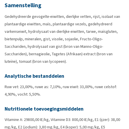
Samenstelling
Gedehydreerde gevogelte-eiwitten, dierlijke vetten, rijst, isolaat van
plantaardige eiwitten, maïs, plantaardige vezels, gedehydreerd
varkenseiwit, hydrolysaat van dierlijke eiwitten, tarwe, maïsgluten,
bietenpulp, mineralen, gist, visolie, sojaolie, Fructo-Oligo-
Sacchariden, hydrolysaat van gist (bron van Manno-Oligo-
Sacchariden), bernagieolie, Tagetes (Afrikaan) extract (bron van
luteïne), tomaat (bron van lycopeen).
Analytische bestanddelen
Ruw vet: 23,00%, ruwe as: 7,10%, ruw eiwit: 33,00%, ruwe celstof:
4,90%, vocht: 5,50%.
Nutritionele toevoegingsmiddelen
Vitamine A: 29800,00 IE/kg, Vitamine D3: 800,00 IE/kg, E1 (ijzer): 38,00
mg/kg, E2 (jodium): 3,80 mg/kg, E4 (koper): 5,00 mg/kg, E5