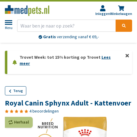
Inloggen
Winkelwagen
Menu
Gratis
verzending vanaf € 69,-
Trovet Week: tot 15% korting op Trovet
Lees
meer
Terug
Royal Canin Sphynx Adult - Kattenvoer
4 beoordelingen
Herhaal