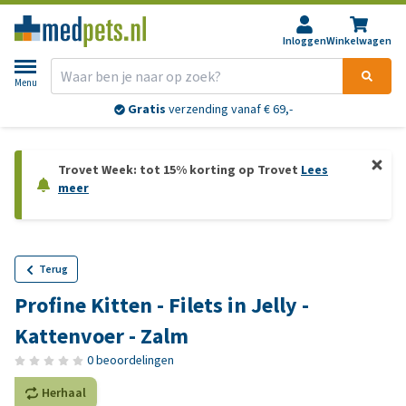
Inloggen
Winkelwagen
Menu
Gratis
verzending vanaf € 69,-
Trovet Week: tot 15% korting op Trovet
Lees
meer
Terug
Profine Kitten - Filets in Jelly -
Kattenvoer - Zalm
0 beoordelingen
Herhaal