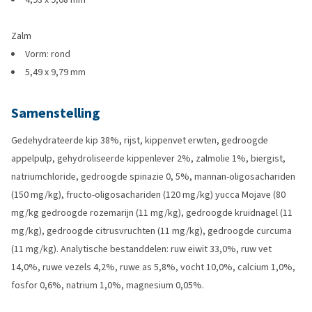
Zalm
Vorm: rond
5,49 x 9,79 mm
Samenstelling
Gedehydrateerde kip 38%, rijst, kippenvet erwten, gedroogde
appelpulp, gehydroliseerde kippenlever 2%, zalmolie 1%, biergist,
natriumchloride, gedroogde spinazie 0, 5%, mannan-oligosachariden
(150 mg/kg), fructo-oligosachariden (120 mg/kg) yucca Mojave (80
mg/kg gedroogde rozemarijn (11 mg/kg), gedroogde kruidnagel (11
mg/kg), gedroogde citrusvruchten (11 mg/kg), gedroogde curcuma
(11 mg/kg). Analytische bestanddelen: ruw eiwit 33,0%, ruw vet
14,0%, ruwe vezels 4,2%, ruwe as 5,8%, vocht 10,0%, calcium 1,0%,
fosfor 0,6%, natrium 1,0%, magnesium 0,05%.