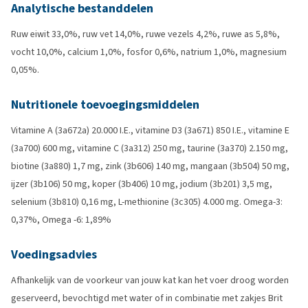
Analytische bestanddelen
Ruw eiwit 33,0%, ruw vet 14,0%, ruwe vezels 4,2%, ruwe as 5,8%,
vocht 10,0%, calcium 1,0%, fosfor 0,6%, natrium 1,0%, magnesium
0,05%.
Nutritionele toevoegingsmiddelen
Vitamine A (3a672a) 20.000 I.E., vitamine D3 (3a671) 850 I.E., vitamine E
(3a700) 600 mg, vitamine C (3a312) 250 mg, taurine (3a370) 2.150 mg,
biotine (3a880) 1,7 mg, zink (3b606) 140 mg, mangaan (3b504) 50 mg,
ijzer (3b106) 50 mg, koper (3b406) 10 mg, jodium (3b201) 3,5 mg,
selenium (3b810) 0,16 mg, L-methionine (3c305) 4.000 mg. Omega-3:
0,37%, Omega -6: 1,89%
Voedingsadvies
Afhankelijk van de voorkeur van jouw kat kan het voer droog worden
geserveerd, bevochtigd met water of in combinatie met zakjes Brit