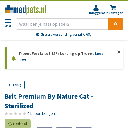
Inloggen
Winkelwagen
Menu
Gratis
verzending vanaf € 69,-
Trovet Week: tot 15% korting op Trovet
Lees
meer
Terug
Brit Premium By Nature Cat -
Sterilized
0 beoordelingen
Herhaal