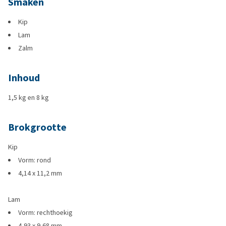
Smaken
Kip
Lam
Zalm
Inhoud
1,5 kg en 8 kg
Brokgrootte
Kip
Vorm: rond
4,14 x 11,2 mm
Lam
Vorm: rechthoekig
4,93 x 9,68 mm