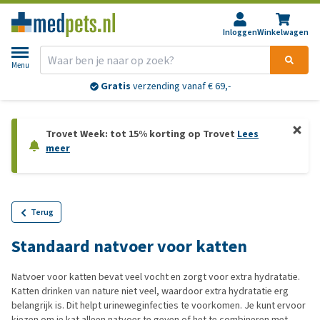
Inloggen
Winkelwagen
Menu
Gratis
verzending vanaf € 69,-
Trovet Week: tot 15% korting op Trovet
Lees
meer
Terug
Standaard natvoer voor katten
Natvoer voor katten bevat veel vocht en zorgt voor extra hydratatie.
Katten drinken van nature niet veel, waardoor extra hydratatie erg
belangrijk is. Dit helpt urineweginfecties te voorkomen. Je kunt ervoor
kiezen om je kat alleen natvoer te geven of het te combineren met