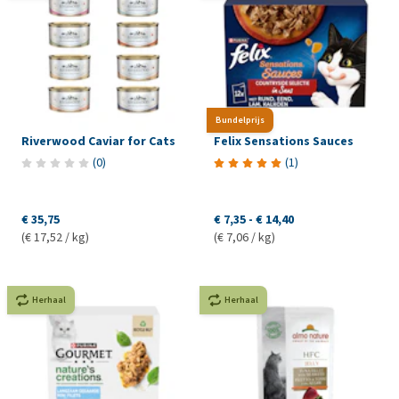
Bundelprijs
Riverwood Caviar for Cats
Felix Sensations Sauces
(
0
)
(
1
)
€ 35,75
€ 7,35
-
€ 14,40
(€ 17,52 / kg)
(€ 7,06 / kg)
Herhaal
Herhaal