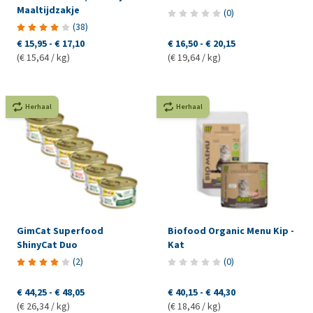
Maaltijdzakje
(
0
)
(
38
)
€ 15,95
-
€ 17,10
€ 16,50
-
€ 20,15
(€ 15,64 / kg)
(€ 19,64 / kg)
Herhaal
Herhaal
GimCat Superfood
Biofood Organic Menu Kip -
ShinyCat Duo
Kat
(
2
)
(
0
)
€ 44,25
-
€ 48,05
€ 40,15
-
€ 44,30
(€ 26,34 / kg)
(€ 18,46 / kg)