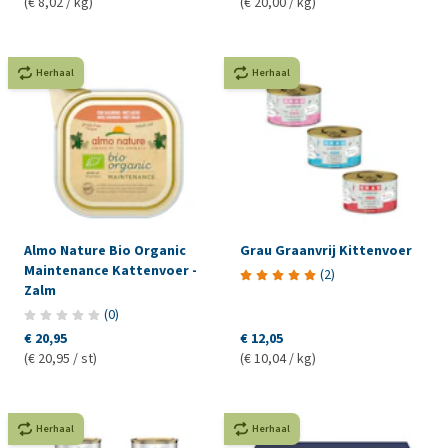
(€ 8,02 / kg)
(€ 20,00 / kg)
Herhaal
Herhaal
Almo Nature Bio Organic
Grau Graanvrij Kittenvoer
Maintenance Kattenvoer -
(
2
)
Zalm
(
0
)
€ 20,95
€ 12,05
(€ 20,95 / st)
(€ 10,04 / kg)
Herhaal
Herhaal