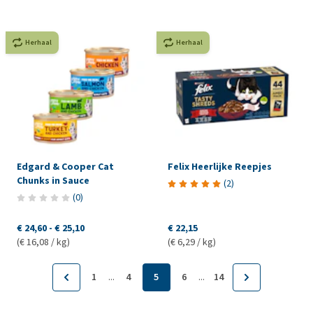
Herhaal
Herhaal
Edgard & Cooper Cat
Felix Heerlijke Reepjes
Chunks in Sauce
(
2
)
(
0
)
€ 24,60
-
€ 25,10
€ 22,15
(€ 16,08 / kg)
(€ 6,29 / kg)
...
...
1
4
5
6
14