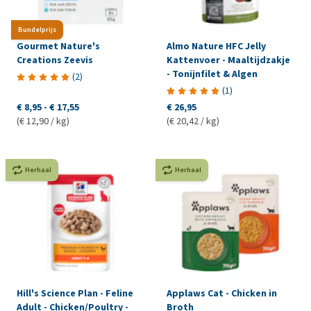
Bundelprijs
Gourmet Nature's
Almo Nature HFC Jelly
Creations Zeevis
Kattenvoer - Maaltijdzakje
- Tonijnfilet & Algen
(
2
)
(
1
)
€ 8,95
-
€ 17,55
€ 26,95
(€ 12,90 / kg)
(€ 20,42 / kg)
Herhaal
Herhaal
Hill's Science Plan - Feline
Applaws Cat - Chicken in
Adult - Chicken/Poultry -
Broth