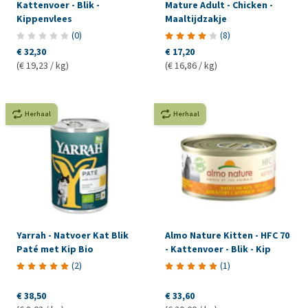
Kattenvoer - Blik -
Mature Adult - Chicken -
Kippenvlees
Maaltijdzakje
(
0
)
(
8
)
€ 32,30
€ 17,20
(€ 19,23 / kg)
(€ 16,86 / kg)
Herhaal
Herhaal
Yarrah - Natvoer Kat Blik
Almo Nature Kitten - HFC 70
Paté met Kip Bio
- Kattenvoer - Blik - Kip
(
2
)
(
1
)
€ 38,50
€ 33,60