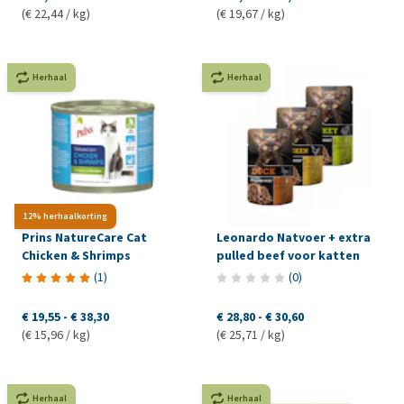
(€ 22,44 / kg)
(€ 19,67 / kg)
Herhaal
Herhaal
12% herhaalkorting
Prins NatureCare Cat
Leonardo Natvoer + extra
Chicken & Shrimps
pulled beef voor katten
(
1
)
(
0
)
€ 19,55
-
€ 38,30
€ 28,80
-
€ 30,60
(€ 15,96 / kg)
(€ 25,71 / kg)
Herhaal
Herhaal