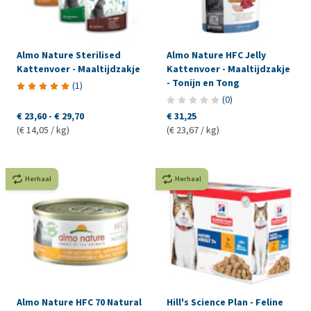
Almo Nature Sterilised
Almo Nature HFC Jelly
Kattenvoer - Maaltijdzakje
Kattenvoer - Maaltijdzakje
- Tonijn en Tong
(
1
)
(
0
)
€ 23,60
-
€ 29,70
€ 31,25
(€ 14,05 / kg)
(€ 23,67 / kg)
Herhaal
Herhaal
Almo Nature HFC 70 Natural
Hill's Science Plan - Feline