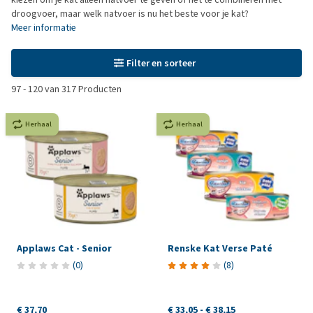
droogvoer, maar welk natvoer is nu het beste voor je kat?
Meer informatie
Filter en sorteer
97
-
120
van
317
Producten
Herhaal
Herhaal
Applaws Cat - Senior
Renske Kat Verse Paté
(
0
)
(
8
)
€ 37,70
€ 33,05
-
€ 38,15