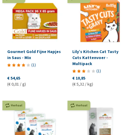
Gourmet Gold Fijne Hapjes
Lily’s Kitchen Cat Tasty
in Saus - Mix
Cuts Kattenvoer -
Multipack
(
1
)
(
1
)
€ 54,65
€ 10,85
(€ 0,01 / g)
(€ 5,32 / kg)
Herhaal
Herhaal