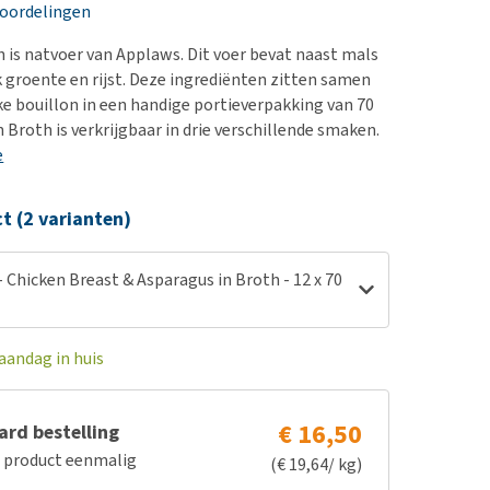
erproblemen
nd te zwaar wordt?
eoordelingen
derdom en dementie
lp! Mijn hond plast in
h is natvoer van Applaws. Dit voer bevat naast mals
is. Wat nu?
ergewicht en conditie
 groente en rijst. Deze ingrediënten zitten samen
kijk alles
ke bouillon in een handige portieverpakking van 70
ieren, pezen en botten
 Broth is verkrijgbaar in drie verschillende smaken.
uchtbaarheid
e
kijk alles
ct (2 varianten)
 Chicken Breast & Asparagus in Broth - 12 x 70
aandag in huis
€ 16,50
rd bestelling
e product eenmalig
(€ 19,64/ kg)