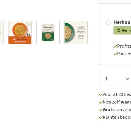
Herhaal
Herh
Profite
Pauzee
Voor 21:30 be
Kies zelf
waa
Gratis
verzend
Klanten beoo