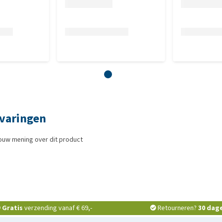
rvaringen
ouw mening over dit product
Gratis
verzending vanaf € 69,-
Retourneren?
30 dag