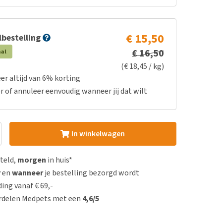
€ 15,50
bestelling
€ 16,50
aal
(€ 18,45 / kg)
er altijd van 6% korting
r of annuleer eenvoudig wanneer jij dat wilt
In winkelwagen
steld,
morgen
in huis*
r
en
wanneer
je bestelling bezorgd wordt
ing vanaf € 69,-
rdelen Medpets met een
4,6/5