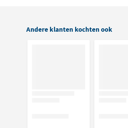
Inhoud
12 x 70 gram
Andere klanten kochten ook
Samenstelling
Chicken Breast & Asparagus:
Kippenborst (70%), ki
Chicken Breast & Pumpkin:
Kippenborst (50%), pom
Chicken Breast & Wild Rice:
Kippenborst (75%), kip