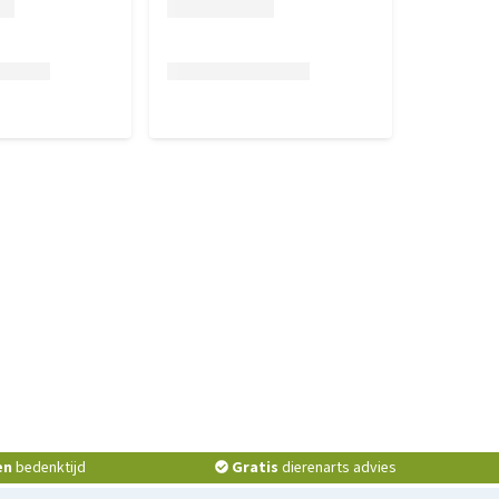
en
bedenktijd
Gratis
dierenarts advies