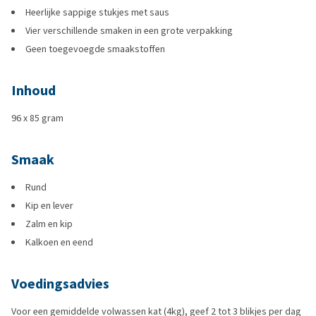
Heerlijke sappige stukjes met saus
Vier verschillende smaken in een grote verpakking
Geen toegevoegde smaakstoffen
Inhoud
96 x 85 gram
Smaak
Rund
Kip en lever
Zalm en kip
Kalkoen en eend
Voedingsadvies
Voor een gemiddelde volwassen kat (4kg), geef 2 tot 3 blikjes per dag