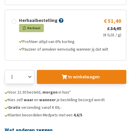
Herhaalbestelling
€ 51,40
€ 54,65
Herhaal
(€ 0,01 / g)
Profiteer altijd van 6% korting
Pauzeer of annuleer eenvoudig wanneer jij dat wilt
In winkelwagen
Voor 21:30 besteld,
morgen
in huis*
Kies zelf
waar
en
wanneer
je bestelling bezorgd wordt
Gratis
verzending vanaf € 69,-
Klanten beoordelen Medpets met een
4,6/5
Wat anderen zeggen