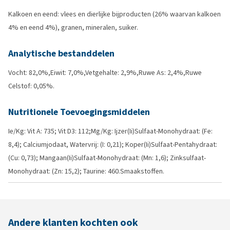
Kalkoen en eend: vlees en dierlijke bijproducten (26% waarvan kalkoen
4% en eend 4%), granen, mineralen, suiker.
Analytische bestanddelen
Vocht: 82,0%,Eiwit: 7,0%,Vetgehalte: 2,9%,Ruwe As: 2,4%,Ruwe
Celstof: 0,05%.
Nutritionele Toevoegingsmiddelen
Ie/Kg: Vit A: 735; Vit D3: 112;Mg/Kg: Ijzer(Ii)Sulfaat-Monohydraat: (Fe:
8,4); Calciumjodaat, Watervrij: (I: 0,21); Koper(Ii)Sulfaat-Pentahydraat:
(Cu: 0,73); Mangaan(Ii)Sulfaat-Monohydraat: (Mn: 1,6); Zinksulfaat-
Monohydraat: (Zn: 15,2); Taurine: 460.Smaakstoffen.
Andere klanten kochten ook