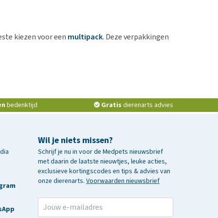
este kiezen voor een
multipack
. Deze verpakkingen
en
bedenktijd
Gratis
dierenarts advies
Wil je niets missen?
edia
Schrijf je nu in voor de Medpets nieuwsbrief
met daarin de laatste nieuwtjes, leuke acties,
exclusieve kortingscodes en tips & advies van
onze dierenarts.
Voorwaarden nieuwsbrief
agram
sApp