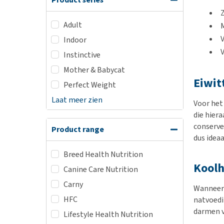
Z
Adult
M
Indoor
Instinctive
Mother & Babycat
Eiwit
Perfect Weight
Laat meer zien
Voor het
die hiera
conserve
Product range
dus ideaa
Breed Health Nutrition
Koolh
Canine Care Nutrition
Carny
Wanneer 
HFC
natvoedin
darmen v
Lifestyle Health Nutrition