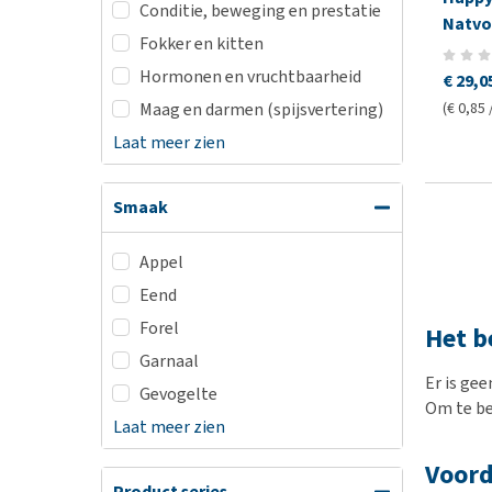
Conditie, beweging en prestatie
Natvo
Fokker en kitten
Hormonen en vruchtbaarheid
€ 29,0
Maag en darmen (spijsvertering)
(€ 0,85 
Laat meer zien
Smaak
Appel
Eend
Forel
Het b
Garnaal
Er is gee
Gevogelte
Om te be
Laat meer zien
Voord
Product series