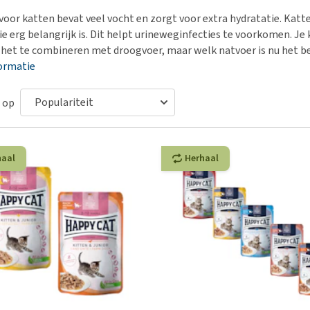
Bench
Nierproblemen
BARF
Ni
ho
er
voor katten bevat veel vocht en zorgt voor extra hydratatie. Katte
Voer- en drinkbakken
Ouderdom en dementie
Puppy apotheek
Ou
He
nvoer
ie erg belangrijk is. Dit helpt urineweginfecties te voorkomen. Je 
hu
Op reis en onderweg
Overgewicht en conditie
Vuurwerkangst
Ov
 het te combineren met droogvoer, maar welk natvoer is nu het be
r
Be
ormatie
Bekijk alles
Bekijk alles
Puppy benodigdheden
Sp
Bekijk alles
Vr
 op
Be
haal
Herhaal