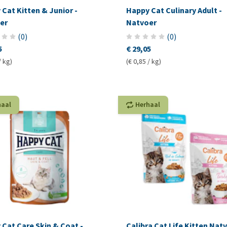
Cat Kitten & Junior -
Happy Cat Culinary Adult -
er
Natvoer
(
0
)
(
0
)
5
€ 29,05
/ kg)
(€ 0,85 / kg)
haal
Herhaal
Cat Care Skin & Coat -
Calibra Cat Life Kitten Nat