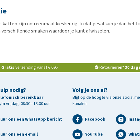
tie
katten zijn nou eenmaal kieskeurig. In dat geval kun je dan het b
 verschillende smaken waardoor je kunt afwisselen.
Gratis
verzending vanaf € 69,-
Retourneren?
30 dag
hulp nodig?
Volg je ons al?
telefonisch bereikbaar
Blijf op de hoogte via onze social m
m vrijdag: 08:30 - 13:00 uur
kanalen
tuur ons een WhatsApp bericht
Facebook
Inst
uur ons een e-mail
YouTube
What