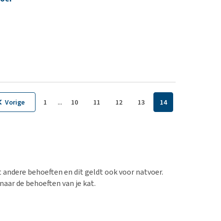
...
Vorige
1
10
11
12
13
14
eft andere behoeften en dit geldt ook voor natvoer.
naar de behoeften van je kat.