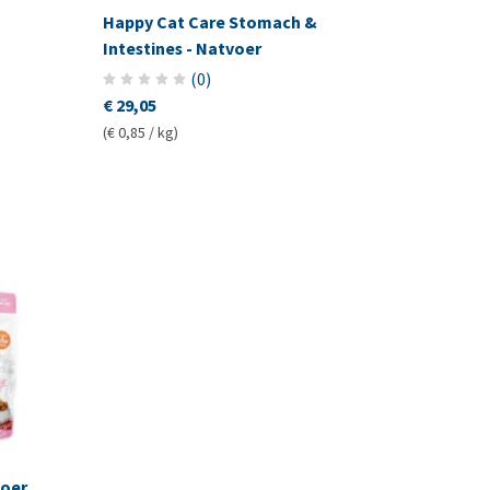
Happy Cat Care Stomach &
Intestines - Natvoer
(
0
)
€ 29,05
(€ 0,85 / kg)
voer