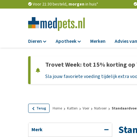
Voor 21:30 besteld,
morgen
in huis*
Dieren
Apotheek
Merken
Advies van
Voer
Apotheek
Trovet Week: tot 15% korting op
Hondenbrokken
Vlooien en teken
Sla jouw favoriete voeding tijdelijk extra voo
Natvoer
Ontworming
Dieetvoer
Medicijnen en
supplementen
Standaardvoer
Probiotica en we
Graanvrij honden
Terug
Home
Katten
Voer
Natvoer
Standaardvoe
Vitamines en min
Puppyvoer en sna
Stan
Medische benodi
Glutenvrij honden
Merk