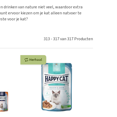
erproblemen
nd te zwaar wordt?
n drinken van nature niet veel, waardoor extra
derdom en dementie
lp! Mijn hond plast in
kunt ervoor kiezen om je kat alleen natvoer te
is. Wat nu?
ergewicht en conditie
ste voor je kat?
kijk alles
ieren, pezen en botten
uchtbaarheid
313
-
317
van
317
Producten
kijk alles
Herhaal