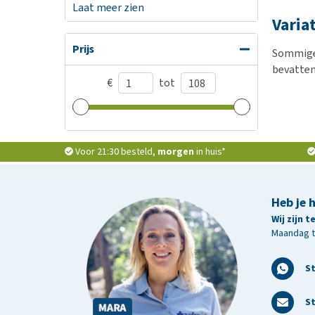
Laat meer zien
Varia
Prijs
Sommige 
bevatten
€
tot
Voor 21:30 besteld,
morgen
in huis*
Heb je 
Wij zijn 
Maandag t/
S
St