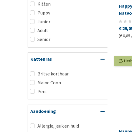
Kitten
Happy 
Puppy
Natvo
Junior
€ 29,0
Adult
(€ 0,85 
Senior
Kattenras
Her
Britse korthaar
Maine Coon
Pers
Aandoening
Allergie, jeuk en huid
Happy 