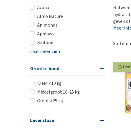
BARF
Hypoallergeen vo
Acana
Natvoer 
Puppy apotheek
Biologisch honde
hydratat
Almo Nature
Vuurwerkangst
geven of
Vegan hondenvoe
Animonda
Meer inf
Bekijk alles
Snacks
Applaws
Bekijk alles
Biofood
Sorteren
Laat meer zien
Her
Grootte hond
Klein <10 kg
Middelgroot 10-25 kg
Groot >25 kg
Levensfase