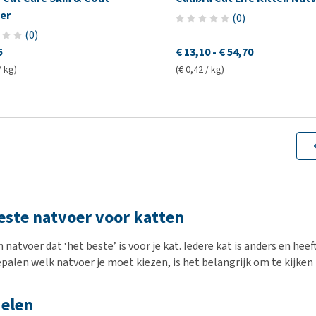
er
(
0
)
(
0
)
5
€ 13,10
-
€ 54,70
/ kg)
(€ 0,42 / kg)
este natvoer voor katten
n natvoer dat ‘het beste’ is voor je kat. Iedere kat is anders en he
palen welk natvoer je moet kiezen, is het belangrijk om te kijken 
elen