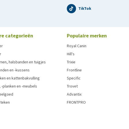
TikTok
re categorieën
Populaire merken
er
Royal Canin
r
Hill's
men, halsbanden en tuigjes
Trixie
den en -kussens
Frontline
ken en kattenbakvulling
Specific
 -planken en -meubels
Trovet
eelgoed
Advantix
 teken
FRONTPRO