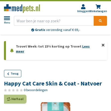
Inloggen
Winkelwagen
Menu
Gratis
verzending vanaf € 69,-
Trovet Week: tot 15% korting op Trovet
Lees
meer
Terug
Happy Cat Care Skin & Coat - Natvoer
0 beoordelingen
Herhaal