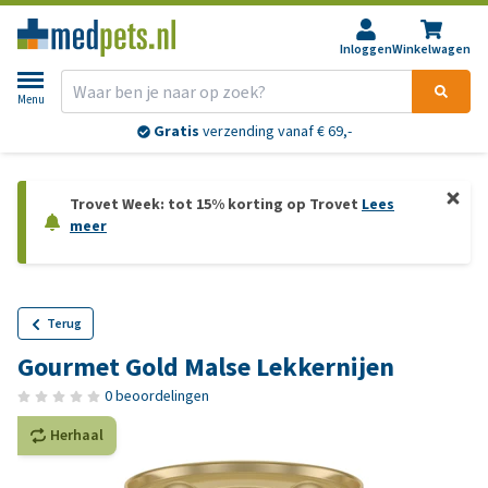
Inloggen
Winkelwagen
Menu
Gratis
verzending vanaf € 69,-
Trovet Week: tot 15% korting op Trovet
Lees
meer
Terug
Gourmet Gold Malse Lekkernijen
0 beoordelingen
Herhaal