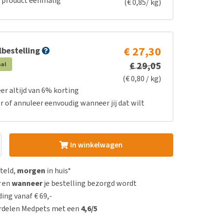
e product eenmalig
(€ 0,85/ kg)
€ 27,30
bestelling
€ 29,05
aal
(€ 0,80 / kg)
er altijd van 6% korting
r of annuleer eenvoudig wanneer jij dat wilt
In winkelwagen
steld,
morgen
in huis*
r
en
wanneer
je bestelling bezorgd wordt
ing vanaf € 69,-
rdelen Medpets met een
4,6/5