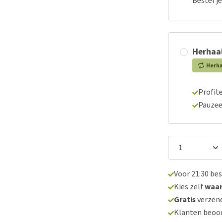
Bestel j
Herhaal
Herh
Profite
Pauzee
Voor 21:30 be
Kies zelf
waa
Gratis
verzend
Klanten beoo