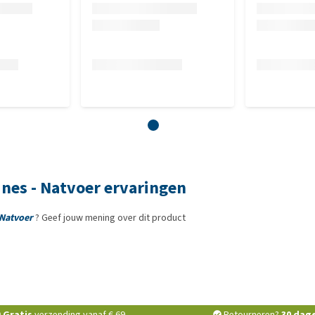
nes - Natvoer ervaringen
 Natvoer
? Geef jouw mening over dit product
Gratis
verzending vanaf € 69,-
Retourneren?
30 dag