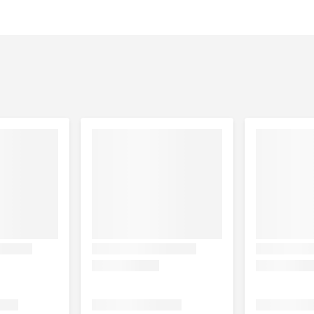
e bijproducten (o.a. 0,3% appelvezels), groenten (4%
uline (0,1%).