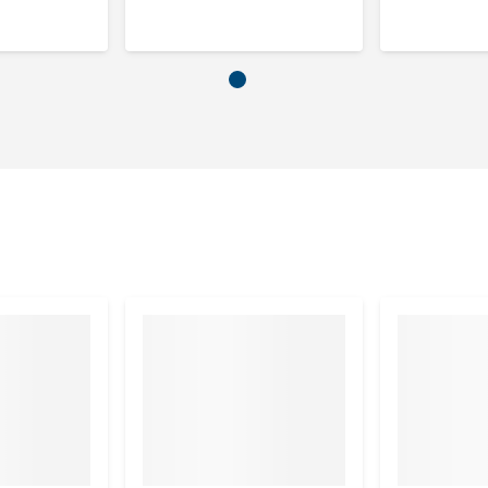
 ruwe as 2,0%, vocht 82,0%.
kg
cg, taurine 445 mg, mangaan 1 mg, zink 15 mg, koper 1 mg.