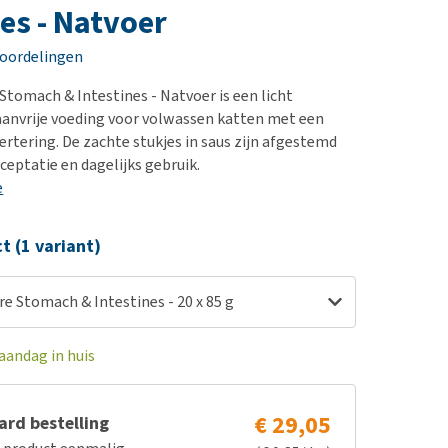
erproblemen
nd te zwaar wordt?
nes - Natvoer
derdom en dementie
lp! Mijn hond plast in
eoordelingen
is. Wat nu?
ergewicht en conditie
kijk alles
Stomach & Intestines - Natvoer is een licht
ieren, pezen en botten
aanvrije voeding voor volwassen katten met een
uchtbaarheid
ertering. De zachte stukjes in saus zijn afgestemd
ceptatie en dagelijks gebruik.
kijk alles
e
ct (1 variant)
e Stomach & Intestines - 20 x 85 g
aandag in huis
€ 29,05
rd bestelling