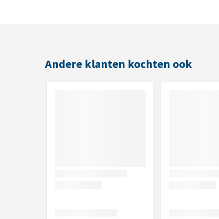
Bevat vitaminen en mineralen
Geschikt voor dagelijks gebruik
Geschikt voor
Andere klanten kochten ook
Volwassen katten
Katten met een gevoelige spijsvertering
Inhoud
20 x 85 gram
Samenstelling
Vlees en organen (o.a. 20% gevogelte), plantaardig
wortelen), mineralen, zaden (o.a. 0,03% lijnzaad), in