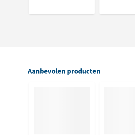
Analytische bestanddelen
Ruwe proteïne 8,0%, ruw vet 4,5%, ruwe vezel 0,3%,
Nutritionele toevoegingsmiddelen per 
Vitamine D3 250 IE, vitamine E 15 mg, biotine 20 m
Aanbevolen producten