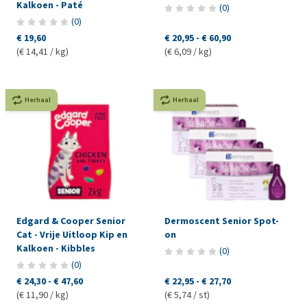
Kalkoen - Paté
(
0
)
(
0
)
€ 19,60
€ 20,95
-
€ 60,90
(€ 14,41 / kg)
(€ 6,09 / kg)
Herhaal
Herhaal
Edgard & Cooper Senior
Dermoscent Senior Spot-
Cat - Vrije Uitloop Kip en
on
Kalkoen - Kibbles
(
0
)
(
0
)
€ 24,30
-
€ 47,60
€ 22,95
-
€ 27,70
(€ 11,90 / kg)
(€ 5,74 / st)