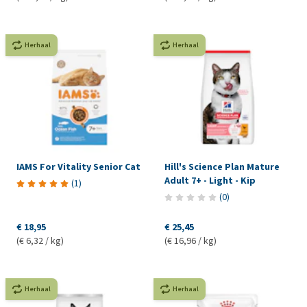
Herhaal
Herhaal
IAMS For Vitality Senior Cat
Hill's Science Plan Mature
Adult 7+ - Light - Kip
(
1
)
(
0
)
€ 18,95
€ 25,45
(€ 6,32 / kg)
(€ 16,96 / kg)
Herhaal
Herhaal