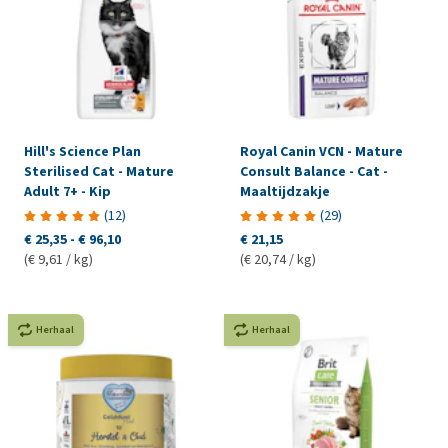
Hill's Science Plan
Royal Canin VCN - Mature
Sterilised Cat - Mature
Consult Balance - Cat -
Adult 7+ - Kip
Maaltijdzakje
(
12
)
(
29
)
€ 25,35
-
€ 96,10
€ 21,15
(€ 9,61 / kg)
(€ 20,74 / kg)
Herhaal
Herhaal