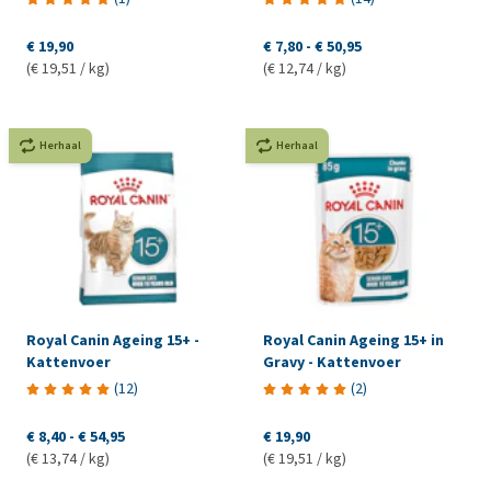
€ 19,90
€ 7,80
-
€ 50,95
(€ 19,51 / kg)
(€ 12,74 / kg)
Herhaal
Herhaal
Royal Canin Ageing 15+ -
Royal Canin Ageing 15+ in
Kattenvoer
Gravy - Kattenvoer
(
12
)
(
2
)
€ 8,40
-
€ 54,95
€ 19,90
(€ 13,74 / kg)
(€ 19,51 / kg)