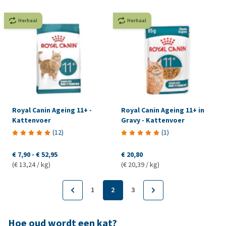
Herhaal
Herhaal
Royal Canin Ageing 11+ -
Royal Canin Ageing 11+ in
Kattenvoer
Gravy - Kattenvoer
(
12
)
(
1
)
€ 7,90
-
€ 52,95
€ 20,80
(€ 13,24 / kg)
(€ 20,39 / kg)
1
2
3
Hoe oud wordt een kat?