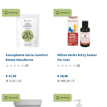
Herhaal
Herhaal
Sensipharm Geria Comfort
Hilton Herbs Kitty Senior
Kleine Huisdieren
for Cats
(
0
)
(
0
)
€ 27,30
€ 24,40
(€ 0,30 / st)
(€ 488,00 / l)
Herhaal
Herhaal