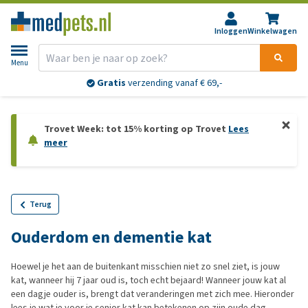
Inloggen
Winkelwagen
Menu
Gratis
verzending vanaf € 69,-
Trovet Week: tot 15% korting op Trovet
Lees
meer
Terug
Ouderdom en dementie kat
Hoewel je het aan de buitenkant misschien niet zo snel ziet, is jouw
kat, wanneer hij 7 jaar oud is, toch echt bejaard! Wanneer jouw kat al
een dagje ouder is, brengt dat veranderingen met zich mee. Hieronder
lees je wat je voor je senior kat kan betekenen op zijn oude dag.