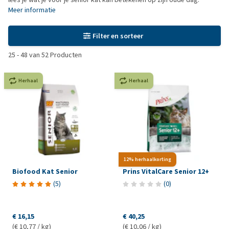
Meer informatie
Filter en sorteer
25
-
48
van
52
Producten
Herhaal
Herhaal
12% herhaalkorting
Biofood Kat Senior
Prins VitalCare Senior 12+
(
5
)
(
0
)
€ 16,15
€ 40,25
(€ 10,77 / kg)
(€ 10,06 / kg)