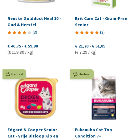
Renske Golddust Heal 10 -
Brit Care Cat - Grain-Free
Oud & Herstel
Senior
(
3
)
(
3
)
€ 40,75
-
€ 59,90
€ 21,70
-
€ 51,05
(€ 119,80 / kg)
(€ 7,29 / kg)
Herhaal
Herhaal
Edgard & Cooper Senior
Eukanuba Cat Top
Cat - Vrije Uitloop Kip en
Condition 7+