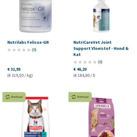
Nutrilabs Felicox-GR
NutriCareVet Joint
Support Vloeistof - Hond &
(
0
)
Kat
(
0
)
€ 31,95
€ 46,20
(€ 319,50 / kg)
(€ 184,80 / l)
Herhaal
Herhaal