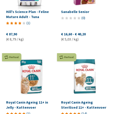
Hill's Science Plan - Feline
Sanabelle Senior
Mature Adult - Tuna
(
0
)
(
1
)
€ 87,90
€ 16,60
-
€ 40,20
(€ 8,79 / kg)
(€ 5,03 / kg)
Herhaal
Herhaal
Royal Canin Ageing 11+ in
Royal Canin Ageing
Jelly - Kattenvoer
Sterilised 11+ - Kattenvoer
(
1
)
(
14
)