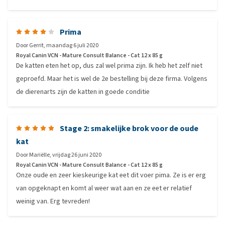
Prima
Door
Gerrit
,
maandag 6 juli 2020
Royal Canin VCN - Mature Consult Balance - Cat 12 x 85 g
De katten eten het op, dus zal wel prima zijn. Ik heb het zelf niet
geproefd. Maar het is wel de 2e bestelling bij deze firma. Volgens
de dierenarts zijn de katten in goede conditie
Stage 2: smakelijke brok voor de oude
kat
Door
Mariëlle
,
vrijdag 26 juni 2020
Royal Canin VCN - Mature Consult Balance - Cat 12 x 85 g
Onze oude en zeer kieskeurige kat eet dit voer pima. Ze is er erg
van opgeknapt en komt al weer wat aan en ze eet er relatief
weinig van. Erg tevreden!