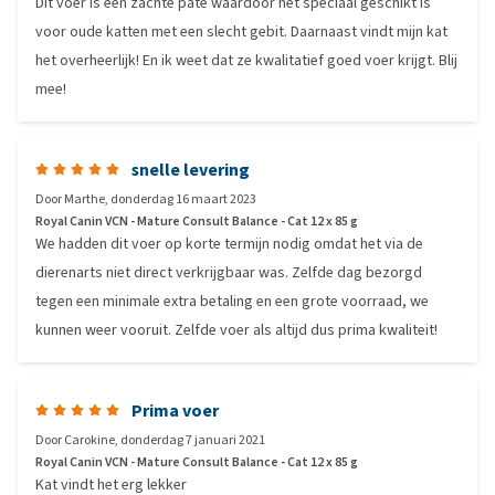
Dit voer is een zachte paté waardoor het speciaal geschikt is
voor oude katten met een slecht gebit. Daarnaast vindt mijn kat
het overheerlijk! En ik weet dat ze kwalitatief goed voer krijgt. Blij
mee!
snelle levering
Door
Marthe
,
donderdag 16 maart 2023
Royal Canin VCN - Mature Consult Balance - Cat 12 x 85 g
We hadden dit voer op korte termijn nodig omdat het via de
dierenarts niet direct verkrijgbaar was. Zelfde dag bezorgd
tegen een minimale extra betaling en een grote voorraad, we
kunnen weer vooruit. Zelfde voer als altijd dus prima kwaliteit!
Prima voer
Door
Carokine
,
donderdag 7 januari 2021
Royal Canin VCN - Mature Consult Balance - Cat 12 x 85 g
Kat vindt het erg lekker