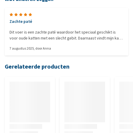
Zachte paté
Dit voer is een zachte paté waardoor het speciaal geschikt is
voor oude katten met een slecht gebit. Daarnaast vindt mijn kat
het overheerlijk! En ik weet dat ze kwalitatief goed voer krijgt. Blij
7 augustus 2025
, door
Anna
mee!
Gerelateerde producten