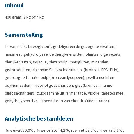
Inhoud
400 gram, 2 kg of 4 kg
Samenstelling
Tarwe, maïs, tarwegluten*, gedehydreerde gevogelte-eiwitten,
maïsmeel, gehydrolyseerde dierlijke eiwitten, plantaardige vezels,
dierlijke vetten, sojaolie, bietenpulp, maïsgluten, mineralen,
gistproducten, algenolie Schizochytrium sp. (bron van EPA+DHA),
gedroogde tomatenpulp (bron van lycopeen), psylliumschil en
psylliumzaden, fructo-oligosachariden, gist (bron van manno-
oligosachariden), glucosamine uit fermentatie, visolie, tagetes meel,
gehydrolyseerd kraakbeen (bron van chondroïtine 0,001%).
Analytische bestanddelen
Ruw eiwit 30,0%, Ruwe celstof 4,2%, ruw vet 12,5%, ruwe as 5,8%,