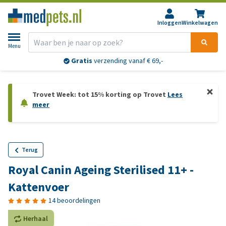
Inloggen
Winkelwagen
Menu
Gratis
verzending vanaf € 69,-
Trovet Week: tot 15% korting op Trovet
Lees
meer
Terug
Royal Canin Ageing Sterilised 11+ -
Kattenvoer
14 beoordelingen
Herhaal