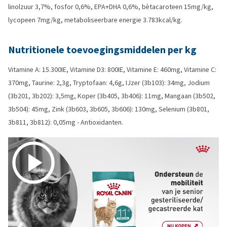
linolzuur 3,7%, fosfor 0,6%, EPA+DHA 0,6%, bètacaroteen 15mg/kg,
lycopeen 7mg/kg, metaboliseerbare energie 3.783kcal/kg.
Nutritionele toevoegingsmiddelen per kg
Vitamine A: 15.300IE, Vitamine D3: 800IE, Vitamine E: 460mg, Vitamine C:
370mg, Taurine: 2,3g, Tryptofaan: 4,6g, IJzer (3b103): 34mg, Jodium
(3b201, 3b202): 3,5mg, Koper (3b405, 3b406): 11mg, Mangaan (3b502,
3b504): 45mg, Zink (3b603, 3b605, 3b606): 130mg, Selenium (3b801,
3b811, 3b812): 0,05mg - Antioxidanten.