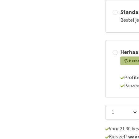
Standaa
Bestel j
Herhaal
Herh
Profite
Pauzee
Voor 21:30 be
Kies zelf
waa