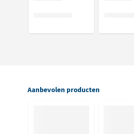
Samenstelling
Scharrelkip 44%, scharrelkalkoen 15%, mineralen,
(gedroogd) 0,02%, salie (gedroogd) 0,02%.
Aanbevolen producten