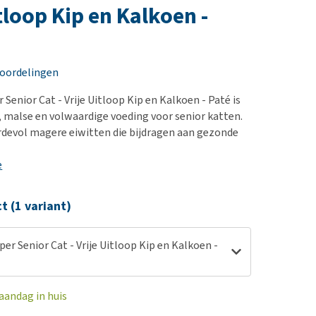
erproblemen
nd te zwaar wordt?
tloop Kip en Kalkoen -
derdom en dementie
lp! Mijn hond plast in
is. Wat nu?
ergewicht en conditie
kijk alles
eoordelingen
ieren, pezen en botten
uchtbaarheid
Senior Cat - Vrije Uitloop Kip en Kalkoen - Paté is
, malse en volwaardige voeding voor senior katten.
kijk alles
rdevol magere eiwitten die bijdragen aan gezonde
e
ct (1 variant)
er Senior Cat - Vrije Uitloop Kip en Kalkoen -
aandag in huis