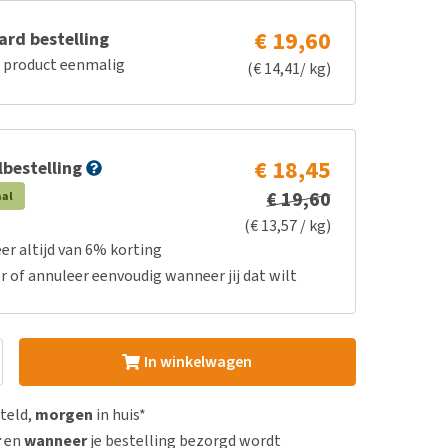
€ 19,60
rd bestelling
e product eenmalig
(€ 14,41/ kg)
€ 18,45
bestelling
€ 19,60
aal
(€ 13,57 / kg)
er altijd van 6% korting
r of annuleer eenvoudig wanneer jij dat wilt
In winkelwagen
steld,
morgen
in huis*
r
en
wanneer
je bestelling bezorgd wordt