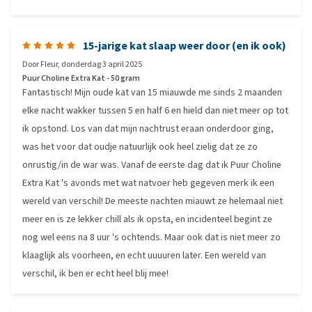
15-jarige kat slaap weer door (en ik ook)
Door
Fleur
,
donderdag 3 april 2025
Puur Choline Extra Kat - 50 gram
Fantastisch! Mijn oude kat van 15 miauwde me sinds 2 maanden
elke nacht wakker tussen 5 en half 6 en hield dan niet meer op tot
ik opstond. Los van dat mijn nachtrust eraan onderdoor ging,
was het voor dat oudje natuurlijk ook heel zielig dat ze zo
onrustig/in de war was. Vanaf de eerste dag dat ik Puur Choline
Extra Kat 's avonds met wat natvoer heb gegeven merk ik een
wereld van verschil! De meeste nachten miauwt ze helemaal niet
meer en is ze lekker chill als ik opsta, en incidenteel begint ze
nog wel eens na 8 uur 's ochtends. Maar ook dat is niet meer zo
klaaglijk als voorheen, en echt uuuuren later. Een wereld van
verschil, ik ben er echt heel blij mee!