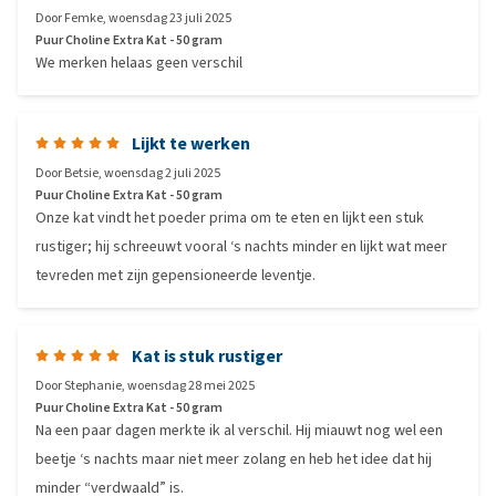
Door
Femke
,
woensdag 23 juli 2025
Puur Choline Extra Kat - 50 gram
We merken helaas geen verschil
Lijkt te werken
Door
Betsie
,
woensdag 2 juli 2025
Puur Choline Extra Kat - 50 gram
Onze kat vindt het poeder prima om te eten en lijkt een stuk
rustiger; hij schreeuwt vooral ‘s nachts minder en lijkt wat meer
tevreden met zijn gepensioneerde leventje.
Kat is stuk rustiger
Door
Stephanie
,
woensdag 28 mei 2025
Puur Choline Extra Kat - 50 gram
Na een paar dagen merkte ik al verschil. Hij miauwt nog wel een
beetje ‘s nachts maar niet meer zolang en heb het idee dat hij
minder “verdwaald” is.