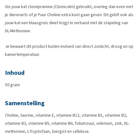
Als jouw kat clomipramine (Clomicalm) gebruikt, overleg dan even met
je dierenarts of je Puur Choline extra kunt gaan geven. Dit geldt ook als
jouw kat een blaasgruis dieet krijgt in verband met de stapeling van
DL-Methionine.
Je bewaart dit product buiten invloed van direct zonlicht, droog en op
kamertemperatuur.
Inhoud
50 gram
Samenstelling
Choline, taurine, vitamine E, vitamine B12, vitamine B1, vitamine B2,
vitamine B3, vitamine B5, vitamine B6, foliumzuur, selenium, zink, DL-
methionine, L-Tryptofaan, biergist en cellulose.