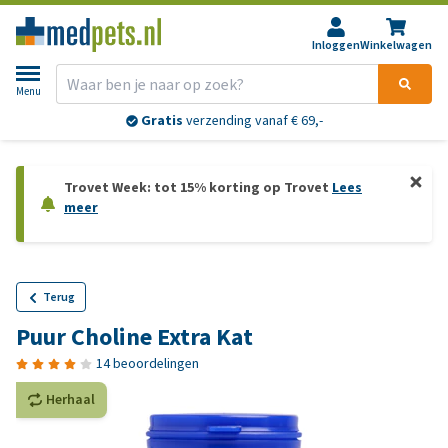
Inloggen
Winkelwagen
Menu
Gratis
verzending vanaf € 69,-
Trovet Week: tot 15% korting op Trovet
Lees
meer
Terug
Puur Choline Extra Kat
14 beoordelingen
Herhaal