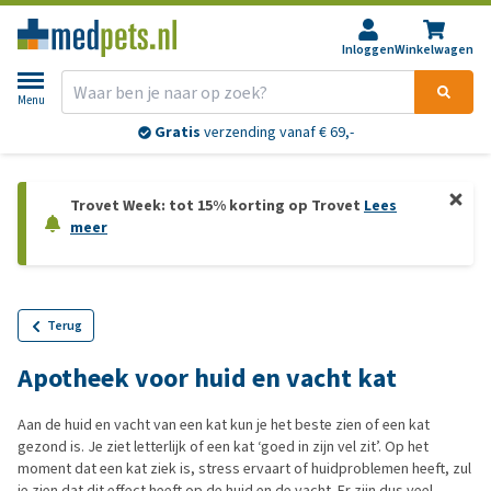
Inloggen
Winkelwagen
Menu
Gratis
verzending vanaf € 69,-
Trovet Week: tot 15% korting op Trovet
Lees
meer
Terug
Apotheek voor huid en vacht kat
Aan de huid en vacht van een kat kun je het beste zien of een kat
gezond is. Je ziet letterlijk of een kat ‘goed in zijn vel zit’. Op het
moment dat een kat ziek is, stress ervaart of huidproblemen heeft, zul
je zien dat dit effect heeft op de huid en de vacht. Er zijn dus veel