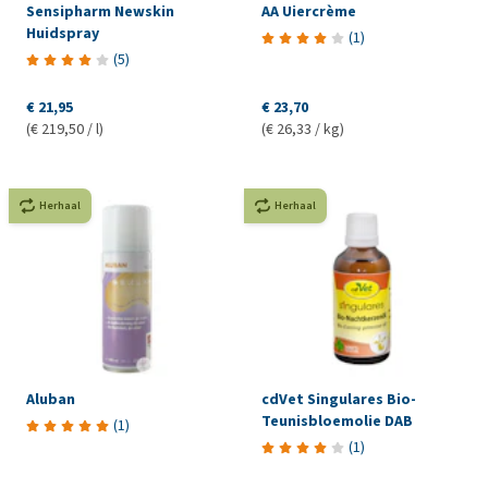
Sensipharm Newskin
AA Uiercrème
Huidspray
(
1
)
(
5
)
€ 21,95
€ 23,70
(€ 219,50 / l)
(€ 26,33 / kg)
Herhaal
Herhaal
Aluban
cdVet Singulares Bio-
Teunisbloemolie DAB
(
1
)
(
1
)