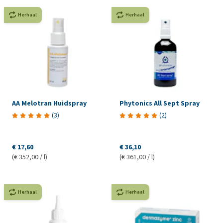
Herhaal
Herhaal
AA Melotran Huidspray
Phytonics All Sept Spray
(
3
)
(
2
)
€ 17,60
€ 36,10
(€ 352,00 / l)
(€ 361,00 / l)
Herhaal
Herhaal