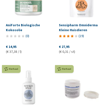
AniForte Biologische
Sensipharm Omniderma
Kokosolie
Kleine Huisdieren
(
0
)
(
19
)
€ 14,95
€ 27,95
(€ 37,38 / l)
(€ 0,31 / st)
Herhaal
Herhaal