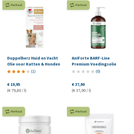
Herhaal
Herhaal
Doppelherz Huid en Vacht
AniForte BARF-Line
Olie voor Katten & Honden
Premium Voedingsolie
(
1
)
(
0
)
€ 19,95
€ 37,90
(€ 79,80 / l)
(€ 37,90 / l)
Herhaal
Herhaal