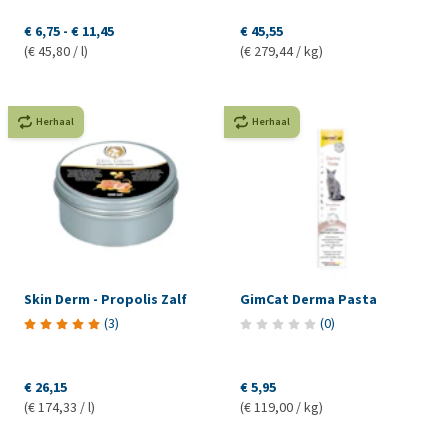
€ 6,75
-
€ 11,45
€ 45,55
(€ 45,80 / l)
(€ 279,44 / kg)
Herhaal
Herhaal
Skin Derm - Propolis Zalf
GimCat Derma Pasta
(
3
)
(
0
)
€ 26,15
€ 5,95
(€ 174,33 / l)
(€ 119,00 / kg)