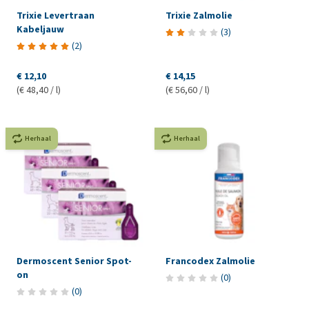
Trixie Levertraan
Trixie Zalmolie
Kabeljauw
(
3
)
(
2
)
€ 12,10
€ 14,15
(€ 48,40 / l)
(€ 56,60 / l)
Herhaal
Herhaal
Dermoscent Senior Spot-
Francodex Zalmolie
on
(
0
)
(
0
)