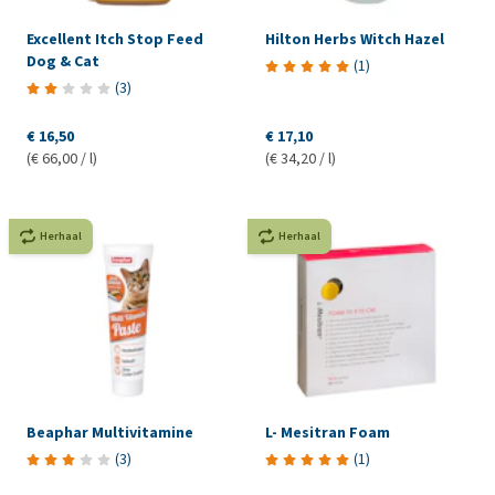
Excellent Itch Stop Feed
Hilton Herbs Witch Hazel
Dog & Cat
(
1
)
(
3
)
€ 16,50
€ 17,10
(€ 66,00 / l)
(€ 34,20 / l)
Herhaal
Herhaal
Beaphar Multivitamine
L- Mesitran Foam
(
3
)
(
1
)