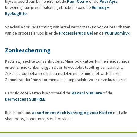
bijvoorbeeld van binnenuit met de
Puur Cteno
of de
Puur Apis
.
Uitwendig kun je een balsem gebruiken zoals de
Remedy+
ByeBugBite
.
Speciaal voor verzachting van letsel veroorzaakt door de brandharen
van de processierups is er de
Processierups Gel
en de
Puur Bombyx
.
Zonbescherming
Katten zijn echte zonaanbidders. Maar ook katten kunnen huidschade
en zelfs huidkanker krijgen door te veel blootstelling aan zonlicht.
Zeker de dunbehaarde lichaamsdelen en de huid met witte haren.
Zonnebrandcrème voor mensen is ongeschikt voor onze huisdieren.
Gebruik voor katten bijvoorbeeld de
Maxani SunCare
of de
Dermoscent SunFREE
.
Bekijk ook ons
assortiment Vachtverzorging voor Katten
met alle
shampoos, conditioners en borstels.