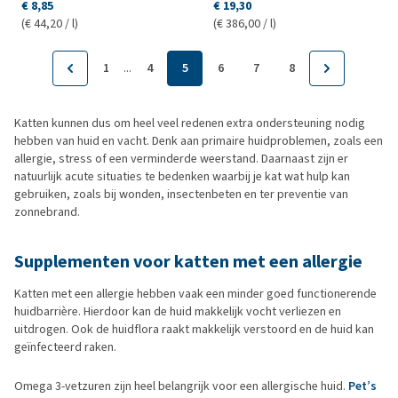
€ 8,85
€ 19,30
(€ 44,20 / l)
(€ 386,00 / l)
...
1
4
5
6
7
8
Katten kunnen dus om heel veel redenen extra ondersteuning nodig
hebben van huid en vacht. Denk aan primaire huidproblemen, zoals een
allergie, stress of een verminderde weerstand. Daarnaast zijn er
natuurlijk acute situaties te bedenken waarbij je kat wat hulp kan
gebruiken, zoals bij wonden, insectenbeten en ter preventie van
zonnebrand.
Supplementen voor katten met een allergie
Katten met een allergie hebben vaak een minder goed functionerende
huidbarrière. Hierdoor kan de huid makkelijk vocht verliezen en
uitdrogen. Ook de huidflora raakt makkelijk verstoord en de huid kan
geïnfecteerd raken.
Omega 3-vetzuren zijn heel belangrijk voor een allergische huid.
Pet’s