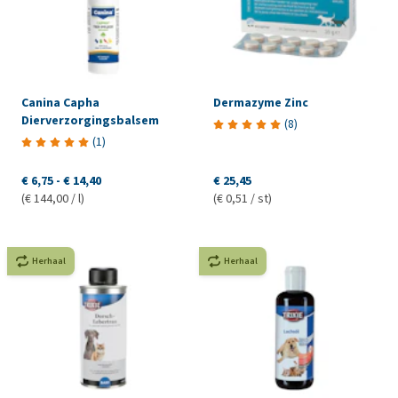
Canina Capha
Dermazyme Zinc
Dierverzorgingsbalsem
(
8
)
(
1
)
€ 6,75
-
€ 14,40
€ 25,45
(€ 144,00 / l)
(€ 0,51 / st)
Herhaal
Herhaal