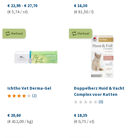
€ 22,95
-
€ 27,70
€ 16,30
(€ 5,74 / st)
(€ 81,50 / l)
Herhaal
Herhaal
Ichtho Vet Derma-Gel
Doppelherz Huid & Vacht
Complex voor Katten
(
2
)
(
0
)
€ 20,60
€ 18,35
(€ 412,00 / kg)
(€ 0,73 / st)