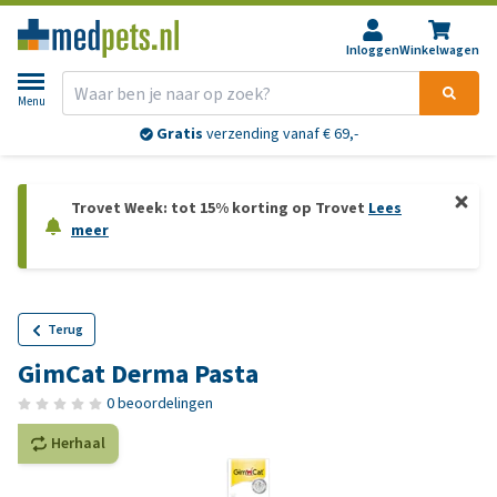
Inloggen
Winkelwagen
Menu
Gratis
verzending vanaf € 69,-
Trovet Week: tot 15% korting op Trovet
Lees
meer
Terug
GimCat Derma Pasta
0 beoordelingen
Herhaal