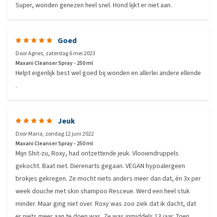
Super, wonden genezen heel snel. Hond lijkt er niet aan.
Goed
Door
Agnes
,
zaterdag 6 mei 2023
Maxani Cleanser Spray - 250 ml
Helpt eigenlijk best wel goed bij wonden en allerlei andere ellende
.
Jeuk
Door
Maria
,
zondag 12 juni 2022
Maxani Cleanser Spray - 250 ml
Mijn Shit-zu, Roxy, had ontzettende jeuk. Vlooiendruppels
gekocht. Baat niet. Dierenarts gegaan. VEGAN hypoalergeen
brokjes gekregen. Ze mocht niets anders meer dan dat, én 3x per
week douche met skin shampoo Resceue. Werd een heel stuk
minder. Maar ging niet over. Roxy was zoo ziek dat ik dacht, dat
er niets meer aan te doen was. Ze was inmiddels 13 jaar. Toen