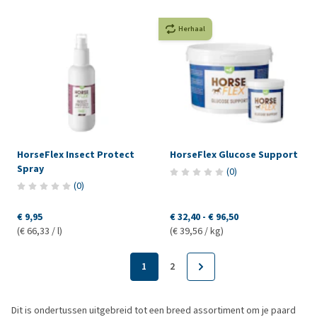
Herhaal
HorseFlex Insect Protect
HorseFlex Glucose Support
Spray
(
0
)
(
0
)
€ 9,95
€ 32,40
-
€ 96,50
(€ 66,33 / l)
(€ 39,56 / kg)
1
2
Dit is ondertussen uitgebreid tot een breed assortiment om je paard