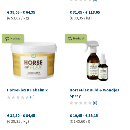
€ 39,05
-
€ 64,35
€ 31,05
-
€ 118,05
(€ 53,62 / kg)
(€ 39,35 / kg)
Herhaal
Herhaal
HorseFlex Kriebelmix
HorseFlex Huid & Wondjes
Spray
(
0
)
(
0
)
€ 32,50
-
€ 84,95
€ 19,95
-
€ 35,15
(€ 28,31 / kg)
(€ 140,60 / l)