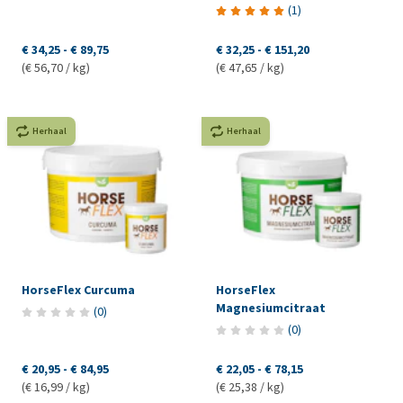
(
1
)
€ 34,25
-
€ 89,75
€ 32,25
-
€ 151,20
(€ 56,70 / kg)
(€ 47,65 / kg)
Herhaal
Herhaal
HorseFlex Curcuma
HorseFlex
Magnesiumcitraat
(
0
)
(
0
)
€ 20,95
-
€ 84,95
€ 22,05
-
€ 78,15
(€ 16,99 / kg)
(€ 25,38 / kg)