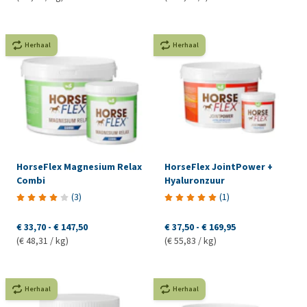
Herhaal
Herhaal
HorseFlex Magnesium Relax
HorseFlex JointPower +
Combi
Hyaluronzuur
(
3
)
(
1
)
€ 33,70
-
€ 147,50
€ 37,50
-
€ 169,95
(€ 48,31 / kg)
(€ 55,83 / kg)
Herhaal
Herhaal