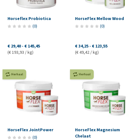
Horseflex Probiotica
HorseFlex Mellow Wood
(
0
)
(
0
)
€ 29,40
-
€ 145,45
€ 34,25
-
€ 123,55
(€ 193,93 / kg)
(€ 49,42 / kg)
Herhaal
Herhaal
HorseFlex JointPower
HorseFlex Magnesium
Chelaat
(
0
)