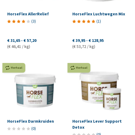
HorseFlex AllerRelief
HorseFlex Luchtwegen Mix
(
3
)
(
1
)
€ 31,65
-
€ 57,20
€ 39,95
-
€ 128,95
(€ 46,41 / kg)
(€ 53,72 / kg)
Herhaal
Herhaal
HorseFlex Darmkruiden
HorseFlex Lever Support
Detox
(
0
)
(
0
)