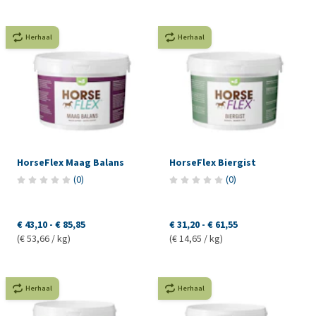
Herhaal
Herhaal
HorseFlex Maag Balans
HorseFlex Biergist
(
0
)
(
0
)
€ 43,10
-
€ 85,85
€ 31,20
-
€ 61,55
(€ 53,66 / kg)
(€ 14,65 / kg)
Herhaal
Herhaal