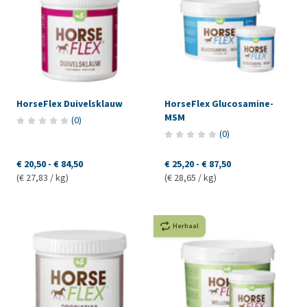
HorseFlex Duivelsklauw
HorseFlex Glucosamine-
MSM
(
0
)
(
0
)
€ 20,50
-
€ 84,50
€ 25,20
-
€ 87,50
(€ 27,83 / kg)
(€ 28,65 / kg)
Herhaal