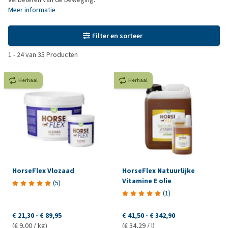
Meer informatie
Filter en sorteer
1
-
24
van
35
Producten
Herhaal
Herhaal
HorseFlex Vlozaad
HorseFlex Natuurlijke
Vitamine E olie
(
5
)
(
1
)
€ 21,30
-
€ 89,95
€ 41,50
-
€ 342,90
(€ 9,00 / kg)
(€ 34,29 / l)