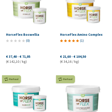
HorseFlex Boswellia
HorseFlex Amino Complex
(
0
)
(
1
)
€ 37,40
-
€ 71,05
€ 21,60
-
€ 104,50
(€ 142,10 / kg)
(€ 34,16 / kg)
Herhaal
Herhaal